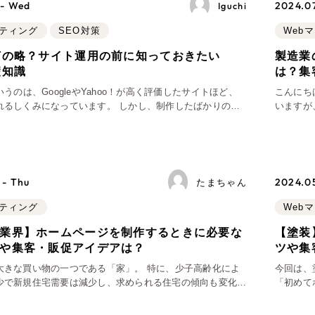
 - Wed
2024.07
Iguchi
ブランディング（ロゴ・印刷
ケティング
SEO対策
Web
その他
（1件）
何の略？サイト運用の前に知っておきたい
製造業
礎知識
は？集
いうのは、GoogleやYahoo！が高く評価したサイトほど、
こんにち
れるしくみになっています。 しかし、制作したばかりのサ
いますが
Outsourcin
メインの歴が浅く、検索されても下位になってしまうことが
いと見受
ょう。 さらには
造業の企業
アウトソーシング（代行
 - Thu
2024.05
たまちゃん
リープ・プロジェクト
「反響強化」を目的としたマ
ケティング
Web
リープ・リクルーティング
業界】ホームページを制作するときに必要な
【塗装
「採用強化」を目的とした採
や集客・販促アイデアは？
ツや集
大きな買い物の一つである「家」。 特に、少子高齢化によ
今回は、
少で新規住宅需要は減少し、求められる住宅の傾向も変化し
その他のサービス
「初めて
といわれています。 大手ハウスメーカーや個人の建築事務
ンで仕事
ム業者までさまざまライバル
そんな不