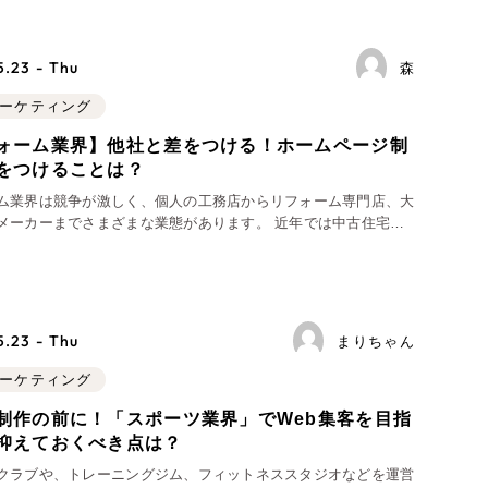
.23 - Thu
森
マーケティング
ォーム業界】他社と差をつける！ホームページ制
をつけることは？
ム業界は競争が激しく、個人の工務店からリフォーム専門店、大
メーカーまでさまざまな業態があります。 近年では中古住宅の
ションの人気も高まっており、ライバルが多くいる中でいかに差
るか、付加価値を生み出せるかが重
.23 - Thu
まりちゃん
マーケティング
制作の前に！「スポーツ業界」でWeb集客を目指
抑えておくべき点は？
クラブや、トレーニングジム、フィットネススタジオなどを運営