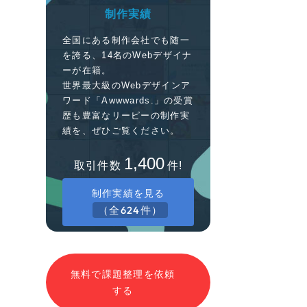
制作実績
全国にある制作会社でも随一
を誇る、14名のWebデザイナ
ーが在籍。
世界最大級のWebデザインア
ワード「Awwwards.」の受賞
歴も豊富なリーピーの制作実
績を、ぜひご覧ください。
1,400
取引件数
件!
制作実績を見る
（全624件）
無料で課題整理を依頼
する