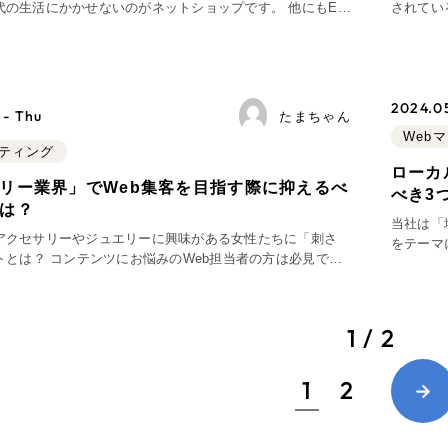
代の生活にかかせないのがネットショップです。 他にもEC
されてい
ラインショップ、通販サイトなど色々な呼ばれ方があります
作って、
広報ブログ
マホ、タブレットなどのデバ
験がある
メルマガアーカイブ
2024.0
 - Thu
たまちゃん
Web
ケティング
ローカ
リー業界」でWeb集客を目指す際に抑えるべ
べき3
は？
プライバシーポリシー
情報セキ
当社は「
アクセサリーやジュエリーに興味がある女性たちに「刺さ
をテーマ
AI倫理ポリシー
クッキーポリ
トとは？ コンテンツにお悩みのWeb担当者の方は必見で
位化(＝
ウェブアクセシビリティ方針
は、アクセサリー業界のホームページを制作するときに押さ
ワードを
ご紹介します。 また「ア
お客様も歓迎。
コンセプトの策定か
1 / 2
設計を具現化するサ
1
2