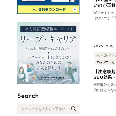
いのが正解
リー
Webサイト
はないのが「TOPページ
SEO対
ジで説得しきりたい」 「いや、TOPはあく
グ"から
細ページへ誘
広報支援
行
2025.12.08
ホームペー
Webマー
【注意喚起
SEO効果
最近弊社お客
的にはどうな
Search
そこで今回は
て注意喚起を