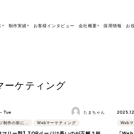
ス
制作実績
お客様インタビュー
会社概要
採用情報
お
Web Produ
すべて
（624件）
コーポレート・企業サイト
（278件）
リーピーがわかる資料３点セット
bサイト制作
ブランドサイト・サービスサイト
リーピーが選ばれる理由
（8
リーピーのWebサイト制作・会社概要・サービスが
会社概要
bマーケティング
の中から
をご紹
求人・採用サイト
お役立ち資料
（61件）
Webサイト制作
ポレートサイト制
代表挨拶
SDG
採用サイト制作
すぐに使える資料をダウンロード
ECサイト（オンラインショップ）
（
コーポレートサイト制作
ポータルサイト・メディアサイト
（3
メディア掲載・取材依頼
新着情
サイト制作
ブランドサイト制作
- Tue
2025.12
採用サイト制作
たまちゃん
ト
LP（ランディングページ）
（28件）
ECサイト制作
ジ制作の前に…
Webマーケティング
Web
リーピーブログ
採用情報
よくある質問
キャンペーン・プロモーションサイ
ブランドサイト制作
Webデザイン・Webマーケティングに関する情報を
rサマリー型】TOPページは長いのが正解？短
「We