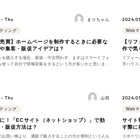
Company
 - Thu
2024.05
まりちゃん
ケティング
Web
会社情報
売買】ホームページを制作するときに必要な
【リフ
や集客・販促アイデアは？
作で気
会社概要
ンを購入する場合、新築・中古問わず、まずはスマートフォ
リフォー
代表挨拶
を使って自分で情報収集をするという方が多いかと思いま
手ハウス
代、不動産売買にとってホームページは必須ではないでしょ
リノベー
SDGsに向けた取り組み
ムページをまだお持ちでない企
別化でき
メディア掲載と取材依頼
新着情報
 - Thu
2024.05
山田
採用情報
ケティング
Web
ブログ
に！「ECサイト（ネットショップ）」で効
サイト
・販促方法は？
す際に
リーピーブログ
のお買い物より、通販で購入することの方が便利という人も
スポーツ
代表ブログ