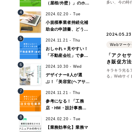
多い、今の時
（屋根/外壁）」のホー
サイト、オン
ムページデザイン事例
4
2024.02.20 - Tue
が、PCやス
16選！
小規模事業者持続化補
助金の申請書、どうや
2024.05.23
って書くべき？【書き
5
2024.11.21 - Thu
方と記入例】
Webマー
おしゃれ＋見やすい！
「アクセサ
「不動産会社」で参考
き販促方法
になるホームページデ
6
Contact Us
2024.10.30 - Wed
ザイン35選！
キラキラ光る
デザイナー8人が選
る」Webサイ
ぶ！「美容室(ヘアサロ
す。 それで
えるべき点を
ン)」のおしゃれなホー
初めてのサイト制作で何をすればいいかお困りの
7
2024.11.21 - Thu
ムページ作成事例集！
現状の課題抽出やサイトの目的の整理、サイト
参考になる！「工務
らお任せください。もちろん、Web集客の戦略
店・HM・設計事務
イト構成、デザイン、機能面までご提案します。
所」のホームページ制
8
2024.02.20 - Tue
作事例30選！
【業務効率化】業務マ