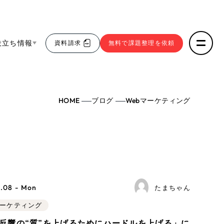
役立ち情報
資料請求
無料で課題整理を依頼
ce
HOME
ブログ
Webマーケティング
リープ・リクルーティング
／
採用業務代行
求人票作成・面接など各種業務代行、採用の仕組み作
5件）
わかる３点セット
り支援
リープ・キャリア
／
人材紹介サービス
sへの取り組み
43件）
完全成功報酬型のスカウト型ハイクラス人材紹介（岐
阜・愛知）
9件）
報
.08 - Mon
たまちゃん
マーケティング
ト
（12件）
発信
b反響の“質”を上げるためにハードルを上げる」に