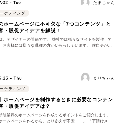
.02 - Tue
たまちゃん
物）
（90件）
マーケティング
のホームページに不可欠な「7つコンテンツ」と
客・販促アイデアを解説！
は、デザイナーの間鍋です。 弊社では様々なサイトを製作して
、お客様には様々な職種の方がいらっしゃいます。 僕自身が多
g
けられるのが、企業に対して物を供給する、いわゆるBtoBの製
様です。 BtoBの業界
支援）
.23 - Thu
まりちゃん
ーケティング代行
マーケティング
】ホームページを制作するときに必要なコンテン
用業務代行
客・販促アイデアは？
塗装業界のホームページを作成するポイントをご紹介します。
ホームページを作るから、とりあえず不安……」 「下請けメイ
を受けてきたけれど、ホームページって必要なんだろうか……」
安や疑問をお持ちの方は、こ