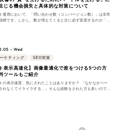
Pace
／
クラウド型工数管理ツール
生じる機会損失と具体的な対策について
0件）
日報ツールで案件ごとの営業利益をリアルタイムに可
イト運用において、「問い合わせ数（コンバージョン数）」は非常
様子を発信
視化
指標です。しかし、数が増えてくると次に必ず直面するのが「問
う課題です。 「自社のサービス対象外の方からの連
を発信
絡が多い」 「確度が低く、相
2.05 - Wed
マーケティング
SEO対策
ト表示高速化】画像最適化で差をつける5つの方
料ツールもご紹介
278件）
イトの表示速度、気にされたことはありますか？ 「なかなかペー
イト
（85件）
されなくてイライラする…」そんな経験をされた方も多いのでは
ょうか。 このように、サイトがサクサク表示されるか？はユー
足度やコンバージョンにも影響
ップ）
（43件）
イト
（39件）
28件）
ンサイト
（12件）