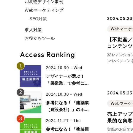
印刷物デザイン事例
Webマーケティング
2024.05.23
SEO対策
Webマー
求人対策
お役立ちツール
【不動産／
コンテンツ
Access Ranking
家やマンショ
ンやパソコン
1
す。 今の時
2024.10.30 - Wed
うか。 ホー
デザイナーが選ぶ！
「製造業」で参考にな
るホームページデザイ
2
2024.05.23
2024.10.30 - Wed
ン事例19選！
参考になる！「建築業
Webマー
（建設会社）」のホー
売上アップ
ムページデザイン事例
3
果的な集客
2024.11.21 - Thu
15選！
参考になる！「塗装屋
実際のお店で