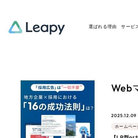
選ばれる理由
サービ
Service
Works
Company
Useful
サービス紹介
制作実績
会社概要
お役立ち情報
We
We
一過性の広告に頼らず、
全国1,400社以上の支援実績
可能性をひらくデザインで
リーピーによるお役立ち情報
コー
「仕組み」と「ノウハウ」を残す資
実績の一部をご紹介します
しあわせな毎日をつくる
介します
作
産型DX支援をご提供します
EC
2025.12.09 
ブックマークしたサイ
ホームペー
?
【LP型o