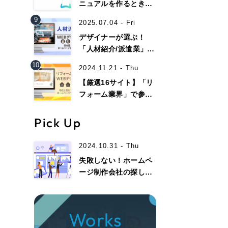
058-215-00
ニュアルを作るときの
ポイントは？Web上で
9
24時間受付
2025.07.04 - Fri
マニュアルを作るとき
デザイナーが選ぶ！
のメリット
「人材紹介/派遣業」で
無料で課題整理を依頼する
参考になるwebデザイ
10
2024.11.21 - Thu
ン事例13選！
【厳選16サイト】「リ
資料請求する
フォーム業界」で参考
になるホームページデ
ザイン集！
Pick Up
2024.10.31 - Thu
失敗しない！ホームペ
ージ制作会社の探し
方・選び方、注意点ま
でを徹底解説！
Works