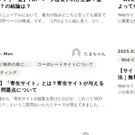
？の結論は？
よって
ブランディング（ロゴ・印刷物）
ブランディング支援
広報ブログ
（9
プ・プロジェクト
／
マーケティング代行
のリニューアルにおいて、最大の悩みどころと言っても過言で
Webサ
リーピーの取り組みに関するお知らせ・イベントの
その他
（1件）
の構成」です。 「LPのように縦に長く、1ペー
に重要な
策によるアクセス獲得、反響獲得などの"Webマーケティン
オプションサービス
代表ブログ
まで目次として機能させ、詳
い合わせの質」とい
、
代表川口が経営・Web戦略・地方創生に関する情報
導すべきだ
などのオフライン領域のマーケティングまでまるっと代
お客様インタビュー
メールマガジンアーカイブ
過去に配信したメールマガジンのアーカイブ
2025.0
 - Mon
たまちゃん
制作実績
Web
ジ制作の前に…
コーポレートサイトについて
すべて
（624件）
【サイ
ケティング
コーポレート・企業サイト
法｜無
（
】「寄生サイト」とは？寄生サイトが与える
Webサ
ブランドサイト・サービスサ
・問題点について
ジが表示
求人・採用サイト
（61件）
ないでし
様から「寄生サイトの提案を受けたのだが、これってSEO
ザーの満
の？」というご質問をいただくケースが増えてきました。
ECサイト（オンラインショ
、最近増えつつある「寄生サイトによるSEO強化」につい
ポータルサイト・メディアサ
兼ねてお話しさせていただきま
LP（ランディングページ）
（
キャンペーン・プロモーショ