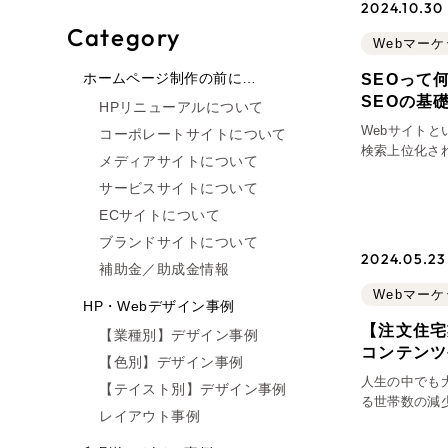
2024.10.30
Category
Webマー
ホームページ制作の前に…
SEOって
SEOの基
HPリニューアルについて
Webサイトと
コーポレートサイトについて
検索上位化さ
メディアサイトについて
イトだと、ド
サービスサイトについて
ほとんどでし
ECサイトについて
ブランドサイトについて
2024.05.23
補助金／助成金情報
Webマー
HP・Webデザイン事例
【注文住宅
【業種別】デザイン事例
コンテンツ
【色別】デザイン事例
人生の中でも
【テイスト別】デザイン事例
る世帯数の減
レイアウト事例
ていくだろう
所、リフォー