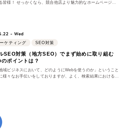
る皆様！ せっかくなら、競合他店より魅力的なホームページを
より集客や売り上げを伸ばしませんか？ 「紙面での広告なら経
けど、ホームページは分からない
5.22 - Wed
マーケティング
SEO対策
ルSEO対策（地方SEO）でまず始めに取り組む
つのポイントは？
ュリティ方針
地域ビジネスにおいて、どのようにWebを使うのか」ということ
に様々なお手伝いをしておりますが、よく、検索結果における上
シー
サイトマップ
SEO対策)の話が出てきます。SEO対策は検索ボリュームの多い単
狙ったSEO対策であれば、