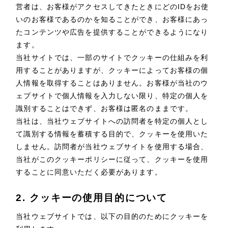
LP（ランディングページ）
（28件）
営者は、お客様がアクセスしてきたときにどのIDをお使
マーケティングDX支援
キャンペーン・プロモーションサイト
いのお客様であるのかを知ることができ、お客様にあっ
（12件）
たコンテンツや広告を提供することができるようになり
ブランディング（ロゴ・印刷物）
（90件）
ます。
Webサイト制作
その他
（1件）
当社サイトでは、一部のサイトでクッキーの仕組みを利
コーポレートサイト制作
用することがありますが、クッキーによってお客様の個
オプションサービス
人情報を取得することはありません。お客様が当社のウ
採用サイト制作
お客様インタビュー
ェブサイトで個人情報を入力しない限り、特定の個人を
識別することはできず、お客様は匿名のままです。
ECサイト制作
当社は、当社ウェブサイトへの訪問者を特定の個人とし
Outsourcing
て識別する情報を蓄積する目的で、クッキーを使用いた
ブランドサイト制作
しません。訪問者が当社ウェブサイトを使用する場合、
アウトソーシング（代行支援）
?
よくある質問
当社がこのクッキーポリシーに従って、クッキーを使用
リープ・プロジェクト
することに同意いただく必要があります。
「反響強化」を目的としたマーケティング代行
リープ・プロジェクト
／
マーケティング代行
2. クッキーの使用目的について
リープ・リクルーティング
SEO対策によるアクセス獲得、反響獲得などの"Webマーケティング"
「採用強化」を目的とした採用業務代行
当社ウェブサイトでは、以下の目的のためにクッキーを
のオフライン領域のマーケティングまでまるっと代行