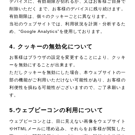
デバイスに、有効期限が切れるか、又はお客様ご自身で
全国1,400社以上の支援実績の中から
実績の
削除いただく まで、お客様のデバイスに残り続けます。
一部をご紹介します
有効期限は、個々のクッキーごとに異なります。
当社のウェブサイトでは、利用状況を計測・分析するた
ブックマークしたサイト
め、“Google Analytics”を使用しております。
4. クッキーの無効化について
お客様はブラウザの設定を変更することにより、クッキ
ーを無効にすることが出来ます。
ただしクッキーを無効にした場合、本ウェブサイトの一
部の機能がご利用いただけない可能性があり、お客様の
利便性を損ねる可能性がございますので、ご了承願いま
すべて
（624件）
す。
コーポレート・企業サイト
（278件）
5.ウェブビーコンの利用について
ブランドサイト・サービスサイト
（85件）
ウェブビーコンとは、目に見えない画像をウェブサイト
求人・採用サイト
（61件）
や
HTML
メールに埋め込み、それらをお客様が閲覧した
ECサイト（オンラインショップ）
（43件）