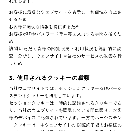
利用します。
その他のサービス
採用DX支援
お客様に最適なウェブサイトを表示し、利便性を向上さ
せるため
リープ・リクルーティング
／
採用業務代行
プライバシーポリシー
情報セキュリティ方針
お客様に適切な情報を提供するため
求人票作成・面接など各種業務代行、採用の仕組み作り支援
AI倫理ポリシー
クッキーポリシー
お客様がIDやパスワード等を毎回入力する手間を省くた
リープ・キャリア
サイトマップ
ウェブアクセシビリティ方針
／
人材紹介サービス
め
完全成功報酬型のスカウト型ハイクラス人材紹介（岐阜・愛知）
訪問いただく皆様の閲覧状況・利用状況を統計的に調
査・分析し、ウェブサイトや当社のサービスの改善を行
カイゼンDX支援
うため
Pace
／
クラウド型工数管理ツール
3. 使用されるクッキーの種類
日報ツールで案件ごとの営業利益をリアルタイムに可視化
当社ウェブサイトでは、セッションクッキー及びパーシ
ステントクッキーを利用しています。
制作実績
セッションクッキーは一時的に記録されるクッキーであ
り、当社のウェブサイトを閲覧している間に限り、お客
Works
様のデバイスに記録されています。一方でパーシステン
制作実績
トクッキーは、本ウェブサイトの 閲覧終了後もお客様の