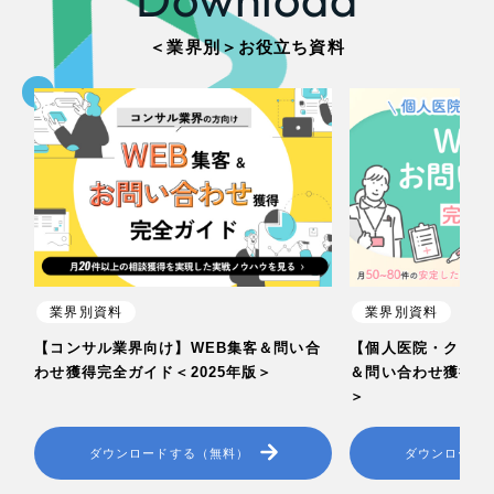
＜業界別＞お役立ち資料
業界別資料
業界別資料
【コンサル業界向け】WEB集客＆問い合
【個人医院・クリニ
わせ獲得完全ガイド＜2025年版＞
＆問い合わせ獲得完全
＞
ダウンロードする（無料）
ダウンロード