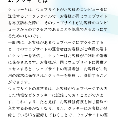
1. クッキーとは
Webサイト制作
選ばれる理由
クッキーとは、ウェブサイトがお客様のコンピュータに
コーポレートサイト制作
送信するデータファイルで、お客様が同じウェブサイト
採用サイト制作
サービス
を再度訪れた際に、そのウェブサイトがお客様のコンピ
ECサイト制作
ュータからのアクセスであることを認識できるようにす
Service
るためのものです。
ブランドサイト制作
一般的に、お客様があるウェブページにアクセスする
ブランディング支援
サービス紹介
と、そのウェブサイトの運営者はお客様がご利用の端末
にクッキーを送信し、クッキーはお客様がご利用の端末
一過性の広告に頼らず、
「仕組み」と「ノ
制作実績
ウハウ」を残す資産型DX支援をご提供しま
に保存されます。お客様が、同じウェブサイトに再度ア
すべて
す
（624件）
クセスすると、ウェブサイトの運営者は、お客様がご利
用の端末に保存されたクッキーを取得し、参照すること
コーポレート・企業サイト
（278件）
ができます。
ブランドサイト・サービスサイト
（85件）
ウェブサイトの運営者は、お客様がウェブページで入力
求人・採用サイト
（61件）
した情報などをクッキーに記録しておくことができま
ECサイト（オンラインショップ）
す。これにより、たとえば、お客様は何度も同じ情報の
（43件）
入力する必要がなくなり、また、クッキーにお客様が登
ポータルサイト・メディアサイト
（39件）
録しているIDを記録しておくことで、ウェブサイトの運