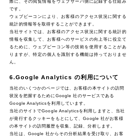
際に、その閲覧情報をウェブサーバ側に記録する仕組み
ポータルサイト・メディアサイト
（39件）
です。
ウェブビーコンにより、お客様のアクセス状況に関する
LP（ランディングページ）
（28件）
統計的情報等を取得することができます。
キャンペーン・プロモーションサイト
（12件）
当社サイトでは、お客様のアクセス状況に関する統計的
ブランディング（ロゴ・印刷物）
（90件）
情報を収集して、お客様へのサービスの向上等に役立て
その他
るために、ウェブビーコン等の技術を使用することがあ
（1件）
りますが、特定の個人を識別する機能は持っておりませ
ん。
お客様インタビュー
6.Google Analytics の利用について
当社のいくつかのページでは、お客様の本サイトの訪問
状況を把握するためにGoogle 社のサービスである
Google Analyticsを利用しています。
当社のサイトでGoogle Analyticsを利用しますと、当社
が発行するクッキーをもとにして、Google 社がお客様
の本サイトの訪問履歴を収集、記録、分析します。
当社は、Google 社からその分析結果を受け取り、お客