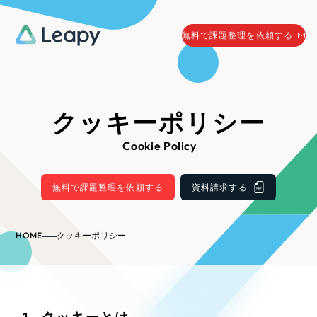
058-215-0066
無料で課題整理を依頼する
24時間受付
無料で課題整理を依頼する
資料請求
する
クッキーポリシー
資料請求する
Cookie Policy
無料で課題整理を依頼
する
Company
無料で課題整理を依頼する
資料請求する
会社情報
採用情報
HOME
クッキーポリシー
Web Produce
お役立ち情報
リーピーが選ばれる理由
会社概要