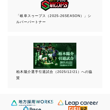
「岐阜スゥープス
（2025-26SEASON）」
シ
ルバーパートナー
柏木陽介選手
引退試合（2025/12/21）
への協
賛