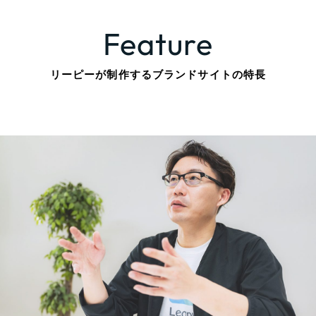
全国1,400社以上の支援実績の中から
実績の
一部をご紹介します
Feature
ブックマークしたサイト
リーピーが制作するブランドサイトの特長
すべて
（624件）
コーポレート・企業サイト
（278件）
ブランドサイト・サービスサイト
（85件）
求人・採用サイト
（61件）
ECサイト（オンラインショップ）
（43件）