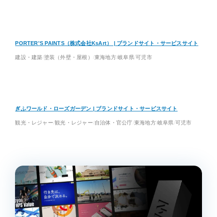
PORTER'S PAINTS（株式会社KsArt） | ブランドサイト・サービスサイト
建設・建築
塗装（外壁・屋根）
東海地方
岐阜県
可児市
ぎふワールド・ローズガーデン | ブランドサイト・サービスサイト
観光・レジャー
観光・レジャー
自治体・官公庁
東海地方
岐阜県
可児市