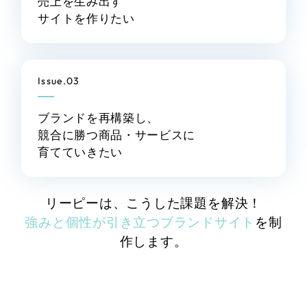
売上を生み出す
その他のサービス
サイトを作りたい
採用DX支援
リープ・リクルーティング
／
採用業務代行
プライバシーポリシー
情報セキュリティ方針
求人票作成・面接など各種業務代行、採用の仕組み作り支援
AI倫理ポリシー
クッキーポリシー
Issue.03
リープ・キャリア
サイトマップ
ウェブアクセシビリティ方針
／
人材紹介サービス
完全成功報酬型のスカウト型ハイクラス人材紹介（岐阜・愛知）
ブランドを再構築し、
競合に勝つ商品・サービスに
カイゼンDX支援
育てていきたい
Pace
／
クラウド型工数管理ツール
日報ツールで案件ごとの営業利益をリアルタイムに可視化
リーピーは、こうした課題を解決！
強みと個性が引き立つブランドサイト
を制
制作実績
作します。
Works
制作実績