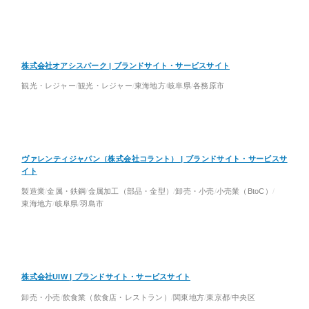
株式会社オアシスパーク | ブランドサイト・サービスサイト
観光・レジャー
観光・レジャー
東海地方
岐阜県
各務原市
ヴァレンティジャパン（株式会社コラント） | ブランドサイト・サービスサ
イト
製造業
金属・鉄鋼
金属加工（部品・金型）
卸売・小売
小売業（BtoC）
東海地方
岐阜県
羽島市
株式会社UIW | ブランドサイト・サービスサイト
卸売・小売
飲食業（飲食店・レストラン）
関東地方
東京都
中央区