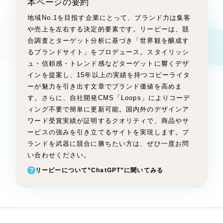
本ページの要約
Webサイト制作
選ばれる理由
地域No.1を目指す企業にとって、ブランド力は集客
コーポレートサイト制作
や売上を左右する決定的要素です。リーピーは、競
採用サイト制作
合調査とターゲット分析に基づき「世界観を醸成す
サービス
るブランドサイト」をプロデュース。スタイリッシ
ECサイト制作
ュ・信頼感・トレンド感などターゲットに響くデザ
Service
ブランドサイト制作
インを提案し、15年以上の実績を持つコピーライタ
ブランディング支援
サービス紹介
ーが魅力を引き出す文章でブランド価値を高めま
す。さらに、自社開発CMS「Loops」によりコーデ
一過性の広告に頼らず、
「仕組み」と「ノ
制作実績
ィング不要で簡単に更新可能。国内外のデザインア
ウハウ」を残す資産型DX支援をご提供しま
ワード受賞実績が証明するクオリティで、商品やサ
すべて
す
（624件）
ービスの強みを引き立てるサイトを実現します。ブ
コーポレート・企業サイト
ランドを武器に競合に勝ちたい方は、ぜひ一度お問
（278件）
い合わせください。
ブランドサイト・サービスサイト
（85件）
?
リーピーについて”ChatGPT”に聞いてみる
求人・採用サイト
（61件）
ECサイト（オンラインショップ）
（43件）
ポータルサイト・メディアサイト
（39件）