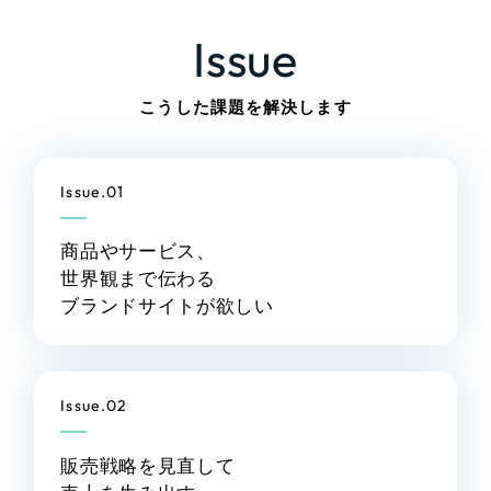
LP（ランディングページ）
（28件）
マーケティングDX支援
Issue
キャンペーン・プロモーションサイト
（12件）
ブランディング（ロゴ・印刷物）
（90件）
Webサイト制作
こうした課題を解決します
その他
（1件）
コーポレートサイト制作
オプションサービス
Issue.01
採用サイト制作
お客様インタビュー
ECサイト制作
商品やサービス、
Outsourcing
世界観まで伝わる
ブランドサイト制作
ブランドサイトが欲しい
アウトソーシング（代行支援）
?
よくある質問
リープ・プロジェクト
「反響強化」を目的としたマーケティング代行
Issue.02
リープ・プロジェクト
／
マーケティング代行
リープ・リクルーティング
SEO対策によるアクセス獲得、反響獲得などの"Webマーケティング"
「採用強化」を目的とした採用業務代行
販売戦略を見直して
のオフライン領域のマーケティングまでまるっと代行