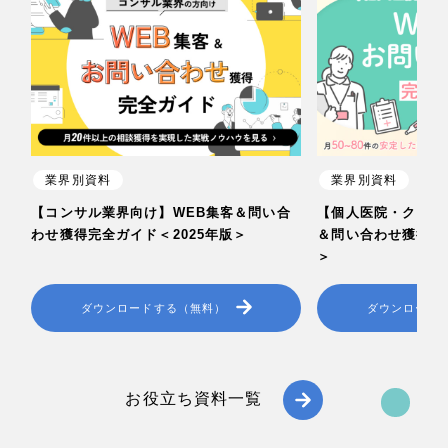
業界別資料
業界別資料
【コンサル業界向け】WEB集客＆問い合
【個人医院・クリニ
わせ獲得完全ガイド＜2025年版＞
＆問い合わせ獲得完全
＞
ダウンロードする（無料）
ダウンロード
お役立ち資料一覧