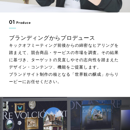
ポータルサイト・メディアサイト
（39件）
LP（ランディングページ）
（28件）
01
Produce
キャンペーン・プロモーションサイト
（12件）
ブランディング（ロゴ・印刷物）
（90件）
ブランディングからプロデュース
その他
キックオフミーティング前後からの綿密なヒアリングを
（1件）
踏まえて、競合商品・サービスの市場を調査。その結果
に基づき、ターゲットの見直しやその志向性を踏まえた
お客様インタビュー
デザイン・コンテンツ、機能をご提案します。
ブランドサイト制作の核となる「世界観の醸成」からリ
ーピーにお任せください。