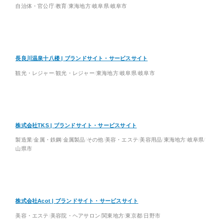
自治体・官公庁
教育
東海地方
岐阜県
岐阜市
長良川温泉十八楼 | ブランドサイト・サービスサイト
観光・レジャー
観光・レジャー
東海地方
岐阜県
岐阜市
株式会社TKS | ブランドサイト・サービスサイト
製造業
金属・鉄鋼
金属製品
その他
美容・エステ
美容用品
東海地方
岐阜県
山県市
株式会社Acot | ブランドサイト・サービスサイト
美容・エステ
美容院・ヘアサロン
関東地方
東京都
日野市