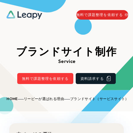
058-215-0066
無料で課題整理を依頼する
24時間受付
無料で課題整理を依頼する
資料請求
する
ブランドサイト制作
資料請求する
Service
無料で課題整理を依頼
する
Company
無料で課題整理を依頼する
資料請求する
会社情報
採用情報
HOME
リーピーが選ばれる理由
ブランドサイト（サービスサイト）制
Web Produce
お役立ち情報
リーピーが選ばれる理由
会社概要