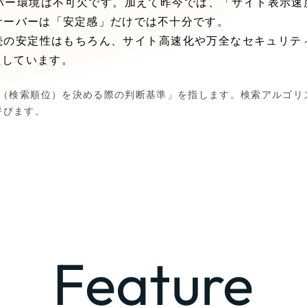
ーバー環境は不可欠です。加えて昨今では、「サイト表示速
サーバーは「安定感」だけでは不十分です。
ブランディング（ロゴ・印刷
続の安定性はもちろん、サイト高速化や万全なセキュリティ
その他
（1件）
たしています。
示順位（検索順位）を決める際の判断基準」を指します。検索アルゴ
Outsourcin
呼びます。
アウトソーシング（代行
リープ・プロジェクト
「反響強化」を目的としたマ
リープ・リクルーティング
「採用強化」を目的とした採
Feature
その他のサービス