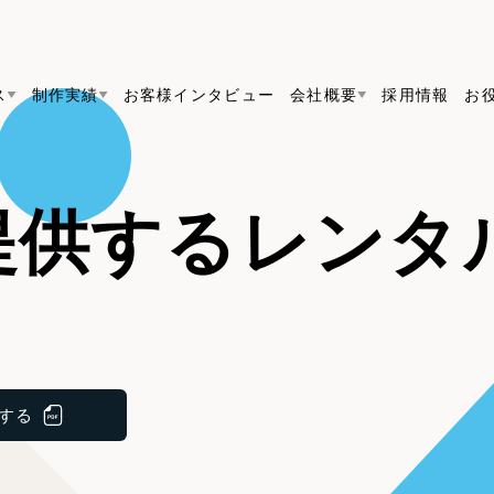
ス
制作実績
お客様インタビュー
会社概要
採用情報
お
Web Produ
すべて
（624件）
提供する
レンタ
コーポレート・企業サイト
（278件）
リーピーがわかる資料３点セット
bサイト制作
ブランドサイト・サービスサイト
リーピーが選ばれる理由
（8
リーピーのWebサイト制作・会社概要・サービスが
会社概要
の中から
をご紹
求人・採用サイト
お役立ち資料
（61件）
Webサイト制作
ポレートサイト制
代表挨拶
SDG
採用サイト制作
すぐに使える資料をダウンロード
ECサイト（オンラインショップ）
（
コーポレートサイト制作
ポータルサイト・メディアサイト
（3
メディア掲載・取材依頼
新着情
サイト制作
ブランドサイト制作
採用サイト制作
する
ト
LP（ランディングページ）
（28件）
ECサイト制作
リーピーブログ
採用情報
よくある質問
キャンペーン・プロモーションサイ
ブランドサイト制作
Webデザイン・Webマーケティングに関する情報を