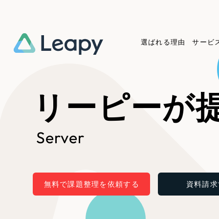
選ばれる理由
サービ
Service
Works
Company
Useful
リーピーが
サービス紹介
制作実績
会社概要
お役立ち情報
We
Server
一過性の広告に頼らず、
全国1,400社以上の支援実績
可能性をひらくデザインで
リーピーによるお役立ち情報
コー
「仕組み」と「ノウハウ」を残す資
実績の一部をご紹介します
しあわせな毎日をつくる
介します
作
産型DX支援をご提供します
EC
無料で課題整理を依頼する
資料請求
ブックマークしたサイ
?