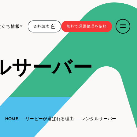
役立ち情報
資料請求
無料で課題整理を依頼
ce
ルサーバー
リープ・リクルーティング
／
採用業務代行
求人票作成・面接など各種業務代行、採用の仕組み作
5件）
わかる３点セット
り支援
リープ・キャリア
／
人材紹介サービス
sへの取り組み
43件）
完全成功報酬型のスカウト型ハイクラス人材紹介（岐
阜・愛知）
9件）
報
HOME
リーピーが選ばれる理由
レンタルサーバー
ト
（12件）
発信