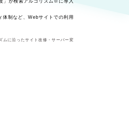
度」が検索アルゴリズム※に導入
物）
（90件）
体制など、Webサイトでの利用
リズムに沿ったサイト改修・サーバー変
g
支援）
ーケティング代行
用業務代行