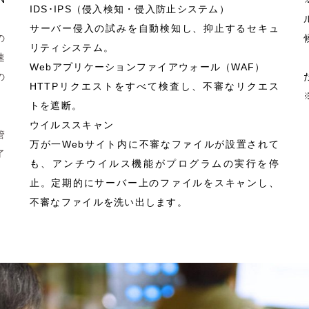
66
IDS･IPS（侵入検知・侵入防止システム）
サーバー侵入の試みを自動検知し、抑止するセキュ
の
リティシステム。
速
Webアプリケーションファイアウォール（WAF）
の
HTTPリクエストをすべて検査し、不審なリクエス
トを遮断。
ウイルススキャン
管
万が一Webサイト内に不審なファイルが設置されて
了
も、アンチウイルス機能がプログラムの実行を停
止。定期的にサーバー上のファイルをスキャンし、
不審なファイルを洗い出します。