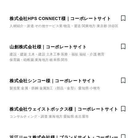
株式会社HPS CONNECT様｜コーポレートサイト
人材紹介・派遣
その他サービス業
物流・運送
関東地方
東京都
渋谷区
山創株式会社様｜コーポレートサイト
建設・建築
土木・建設
土木工事
医療・福祉
福祉・介護
教育
保育園・幼稚園
東海地方
岐阜県
関市
株式会社シンコー様｜コーポレートサイト
製造業
金属・鉄鋼
金属加工（部品・金型）
愛知県
小牧市
株式会社ウェイストボックス様｜コーポレートサイト
Nominee
コンサルティング・調査
東海地方
愛知県
名古屋市
近江リース株式会社様｜ブランドサイト・コーポレー
Nominee