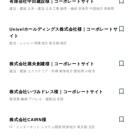
有限会社中田建設様｜コーポレートサイト
その他サービス業
ポータルサイト・メディアサイト
（39件）
建設・建築
土木・建設
土木工事
修理・修繕
安来市
中国地方
島根県
LP（ランディングページ）
（28件）
物流・運送
キャンペーン・プロモーションサイト
（12件）
Univelホールディングス株式会社様｜コーポレートサ
イト
ブランディング（ロゴ・印刷物）
NPO・一般社団法人
（90件）
観光・レジャー
関東地方
東京都
港区
その他
（1件）
人材サービス
株式会社堀央創建様｜コーポレートサイト
お客様インタビュー
その他
建設・建築
エクステリア・外構
東海地方
愛知県
小牧市
色
株式会社いづみドレス様｜コーポレートサイト
製造業
繊維
アパレル・服飾品
全国
ホワイト・白色
株式会社CAIRN様
グレー・黒色
IT・インターネット
システム開発
関東地方
東京都
北区