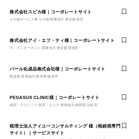
ベージュ・茶色
株式会社スピカ様｜コーポレートサイト
その他サービス業
その他
関東地方
東京都
港区
レッド・赤色
オレンジ・橙色
株式会社アイ・エフ・ティ様｜コーポレートサイト
IT・インターネット
関東地方
東京都
新宿区
イエロー・黄色
パール化成品株式会社様｜コーポレートサイト
グリーン・緑色
製造業
東海地方
岐阜県
岐阜市
ブルー・青色
PEGASUS CLINIC様｜コーポレートサイト
病院・クリニック
美容・エステ
東海地方
静岡県
浜松市
パープル・紫色
税理士法人アイユーコンサルティング 様（相続税専門
ピンク・桃色
サイト）｜サービスサイト