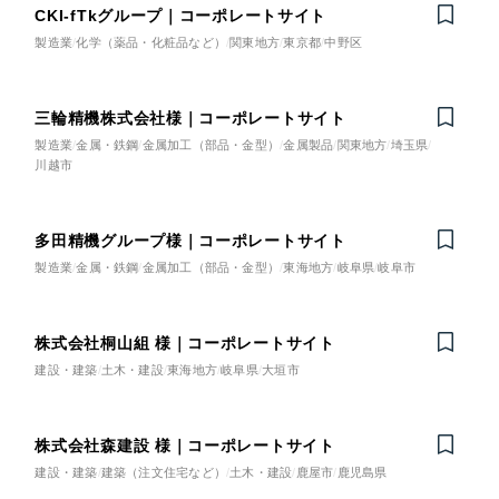
その他のサービス
CKI-fTkグループ｜コーポレートサイト
建設・建築
採用DX支援
製造業
化学（薬品・化粧品など）
関東地方
東京都
中野区
リープ・リクルーティング
／
採用業務代行
卸売・小売
プライバシーポリシー
情報セキュリティ方針
求人票作成・面接など各種業務代行、採用の仕組み作り支援
AI倫理ポリシー
クッキーポリシー
三輪精機株式会社様｜コーポレートサイト
リープ・キャリア
サイトマップ
ウェブアクセシビリティ方針
／
人材紹介サービス
医療・福祉
製造業
金属・鉄鋼
金属加工（部品・金型）
金属製品
関東地方
埼玉県
川越市
完全成功報酬型のスカウト型ハイクラス人材紹介（岐阜・愛知）
コンサルティング・調査
カイゼンDX支援
多田精機グループ様｜コーポレートサイト
観光・レジャー
Pace
製造業
金属・鉄鋼
金属加工（部品・金型）
東海地方
岐阜県
岐阜市
／
クラウド型工数管理ツール
日報ツールで案件ごとの営業利益をリアルタイムに可視化
人材紹介・派遣
株式会社桐山組 様｜コーポレートサイト
制作実績
建設・建築
土木・建設
東海地方
岐阜県
大垣市
士業
Works
株式会社森建設 様｜コーポレートサイト
自治体・官公庁
制作実績
建設・建築
建築（注文住宅など）
土木・建設
鹿屋市
鹿児島県