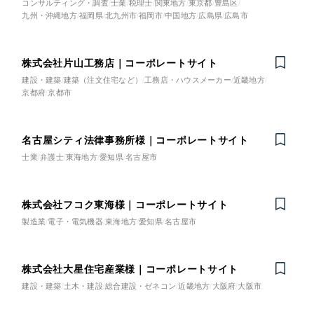
コンサルティング・調査
士業
税理士
関東地方
東京都
豊島区
カラフル・多色
九州・沖縄地方
福岡県
北九州市
福岡市
中国地方
広島県
広島市
その他
株式会社片山工務店｜コーポレートサイト
建設・建築
建築（注文住宅など）
工務店・ハウスメーカー
近畿地方
京都府
京都市
さらに条件を追加する
名古屋シティ法律事務所様｜コーポレートサイト
士業
弁護士
東海地方
愛知県
名古屋市
株式会社フコク東海様｜コーポレートサイト
製造業
電子・電気機器
東海地方
愛知県
名古屋市
株式会社大星住宅産業様｜コーポレートサイト
建設・建築
土木・建設
総合建設・ゼネコン
近畿地方
大阪府
大阪市