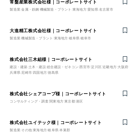
常盤産業株式会社様｜コーポレートサイト
製造業
金属・鉄鋼
機械製造・プラント
東海地方
愛知県
名古屋市
大進精工株式会社様｜コーポレートサイト
Nominee
製造業
機械製造・プラント
東海地方
岐阜県
岐阜市
株式会社三木組様｜コーポレートサイト
建設・建築
土木・建設
総合建設・ゼネコン
西宮市
淀川区
近畿地方
大阪府
兵庫県
尼崎市
四国地方
徳島県
株式会社シェアコープ様｜コーポレートサイト
Nominee
コンサルティング・調査
関東地方
東京都
港区
株式会社ユイテック様｜コーポレートサイト
on
Honorabl
e
Ment
i
製造業
その他
東海地方
岐阜県
本巣郡