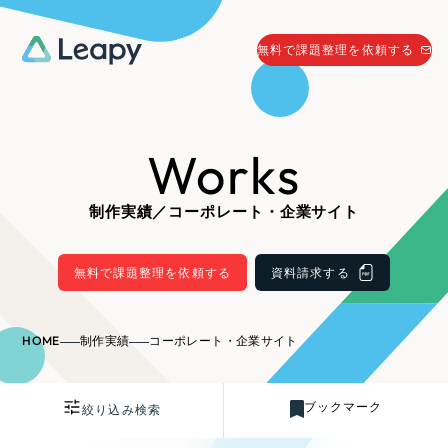
058-215-0066
無料で課題整理を依頼する
24時間受付
無料で課題整理を依頼する
Works
資料請求
する
資料請求する
制作実績／コーポレート・企業サイト
無料で課題整理を依頼
する
Company
無料で課題整理を依頼する
資料請求する
会社情報
採用情報
HOME
制作実績
コーポレート・企業サイト
Web Produce
お役立ち情報
ブックマーク
絞り込み検索
リーピーが選ばれる理由
会社概要