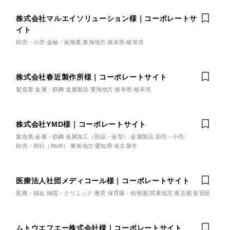
株式会社マルエイソリューション様｜コーポレートサ
イト
卸売・小売
金融・保険業
東海地方
岐阜県
岐阜市
株式会社春近製作所様｜コーポレートサイト
製造業
金属・鉄鋼
金属製品
東海地方
岐阜県
岐阜市
株式会社YMD様｜コーポレートサイト
製造業
金属・鉄鋼
金属加工（部品・金型）
金属製品
卸売・小売
卸売・商社（BtoB）
東海地方
愛知県
名古屋市
医療法人社団メディコール様｜コーポレートサイト
Nominee
医療・福祉
病院・クリニック
教育
保育園・幼稚園
関東地方
東京都
新宿区
ムトウエフエー株式会社様｜コーポレートサイト