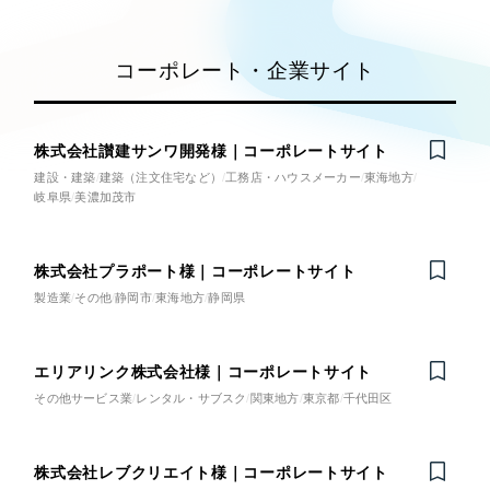
Works
Webサイト制作
絞り込み検
選ばれる理由
索
Search
コーポレートサイト制作
コーポレート・企業サイト
採用サイト制作
サービス
制作内容
ECサイト制作
Service
株式会社讃建サンワ開発様｜コーポレートサイト
ブランドサイト制作
建設・建築
建築（注文住宅など）
工務店・ハウスメーカー
東海地方
コーポレート・企業サイト
ブランディング支援
サービス紹介
岐阜県
美濃加茂市
一過性の広告に頼らず、
「仕組み」と「ノ
制作実績
ブランドサイト・サービスサイ
ウハウ」を残す資産型DX支援をご提供しま
ト
株式会社プラポート様｜コーポレートサイト
すべて
す
（624件）
製造業
その他
静岡市
東海地方
静岡県
コーポレート・企業サイト
（278件）
求人・採用サイト
ブランドサイト・サービスサイト
（85件）
エリアリンク株式会社様｜コーポレートサイト
求人・採用サイト
（61件）
ECサイト（オンラインショッ
その他サービス業
レンタル・サブスク
関東地方
東京都
千代田区
プ）
ECサイト（オンラインショップ）
（43件）
ポータルサイト・メディアサイト
（39件）
株式会社レブクリエイト様｜コーポレートサイト
ポータルサイト・メディアサイ