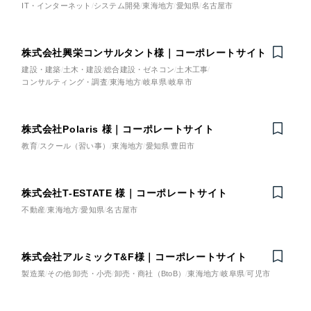
LP（ランディングページ）
（28件）
IT・インターネット
システム開発
東海地方
愛知県
名古屋市
ト
マーケティングDX支援
キャンペーン・プロモーションサイト
（12件）
ブランディング（ロゴ・印刷物）
LP（ランディングページ）
（90件）
株式会社興栄コンサルタント様｜コーポレートサイト
Webサイト制作
建設・建築
土木・建設
総合建設・ゼネコン
土木工事
その他
（1件）
コンサルティング・調査
東海地方
岐阜県
岐阜市
キャンペーン・プロモーション
コーポレートサイト制作
オプションサービス
サイト
採用サイト制作
お客様インタビュー
株式会社Polaris 様｜コーポレートサイト
ブランディング（ロゴ・印刷
教育
スクール（習い事）
東海地方
愛知県
豊田市
ECサイト制作
物）
Outsourcing
ブランドサイト制作
株式会社T-ESTATE 様｜コーポレートサイト
その他
アウトソーシング（代行支援）
不動産
東海地方
愛知県
名古屋市
?
よくある質問
リープ・プロジェクト
業種
「反響強化」を目的としたマーケティング代行
株式会社アルミックT&F様｜コーポレートサイト
リープ・プロジェクト
／
マーケティング代行
リープ・リクルーティング
製造業
その他
卸売・小売
卸売・商社（BtoB）
東海地方
岐阜県
可児市
SEO対策によるアクセス獲得、反響獲得などの"Webマーケティング"
製造業
「採用強化」を目的とした採用業務代行
のオフライン領域のマーケティングまでまるっと代行