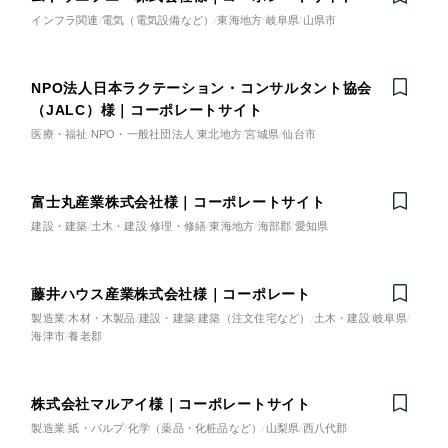
インフラ関連
電気（電気設備など）
東海地方
岐阜県
山県市
NPO法人日本ラクテーション・コンサルタント協会
（JALC）様｜コーポレートサイト
医療・福祉
NPO・一般社団法人
東北地方
宮城県
仙台市
富士丸産業株式会社様｜コーポレートサイト
建設・建築
土木・建設
修理・修繕
東海地方
海部郡
愛知県
藤井ハウス産業株式会社様｜コーポレート
製造業
木材・木製品
建設・建築
建築（注文住宅など）
土木・建設
岐阜県
海津市
養老郡
株式会社マルアイ様｜コーポレートサイト
製造業
紙・パルプ
化学（薬品・化粧品など）
山梨県
西八代郡