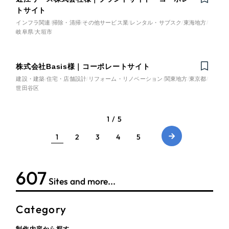
トサイト
インフラ関連
掃除・清掃
その他サービス業
レンタル・サブスク
東海地方
岐阜県
大垣市
株式会社Basis様｜コーポレートサイト
建設・建築
住宅・店舗設計
リフォーム・リノベーション
関東地方
東京都
世田谷区
1 / 5
1
2
3
4
5
607
Sites and more...
Category