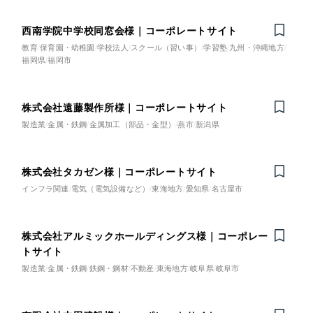
美容・エステ
全国1,400社以上の支援実績の中から
実績の
一部をご紹介します
西南学院中学校同窓会様｜コーポレートサイト
教育
保育園・幼稚園
学校法人
スクール（習い事）
学習塾
九州・沖縄地方
IT・インターネット
ブックマークしたサイト
福岡県
福岡市
教育
株式会社遠藤製作所様｜コーポレートサイト
製造業
金属・鉄鋼
金属加工（部品・金型）
燕市
新潟県
インフラ関連
広告・メディア・放送
株式会社タカゼン様｜コーポレートサイト
インフラ関連
電気（電気設備など）
東海地方
愛知県
名古屋市
不動産
すべて
（624件）
株式会社アルミックホールディングス様｜コーポレー
コーポレート・企業サイト
（278件）
農林・水産
トサイト
ブランドサイト・サービスサイト
（85件）
製造業
金属・鉄鋼
鉄鋼・鋼材
不動産
東海地方
岐阜県
岐阜市
金融・保険業
求人・採用サイト
（61件）
ECサイト（オンラインショップ）
（43件）