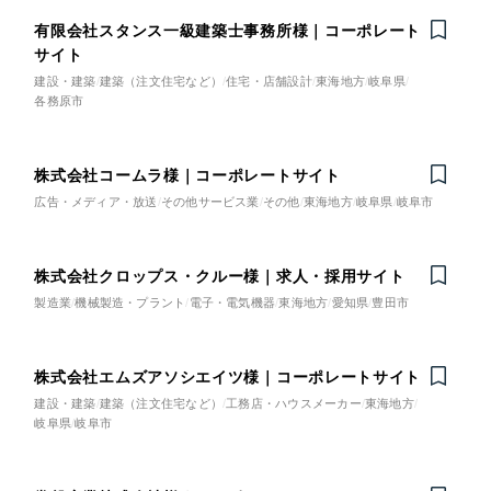
有限会社スタンス一級建築士事務所様｜コーポレート
サイト
建設・建築
建築（注文住宅など）
住宅・店舗設計
東海地方
岐阜県
各務原市
株式会社コームラ様｜コーポレートサイト
広告・メディア・放送
その他サービス業
その他
東海地方
岐阜県
岐阜市
株式会社クロップス・クルー様｜求人・採用サイト
製造業
機械製造・プラント
電子・電気機器
東海地方
愛知県
豊田市
株式会社エムズアソシエイツ様｜コーポレートサイト
Nominee
建設・建築
建築（注文住宅など）
工務店・ハウスメーカー
東海地方
岐阜県
岐阜市