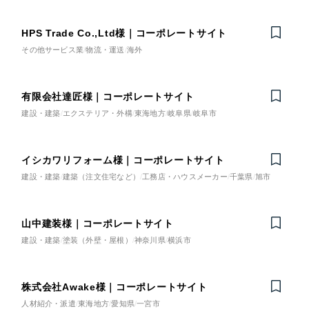
HPS Trade Co.,Ltd様｜コーポレートサイト
Nominee
その他サービス業
物流・運送
海外
有限会社達匠様｜コーポレートサイト
建設・建築
エクステリア・外構
東海地方
岐阜県
岐阜市
イシカワリフォーム様｜コーポレートサイト
建設・建築
建築（注文住宅など）
工務店・ハウスメーカー
千葉県
旭市
山中建装様｜コーポレートサイト
建設・建築
塗装（外壁・屋根）
神奈川県
横浜市
株式会社Awake様｜コーポレートサイト
人材紹介・派遣
東海地方
愛知県
一宮市