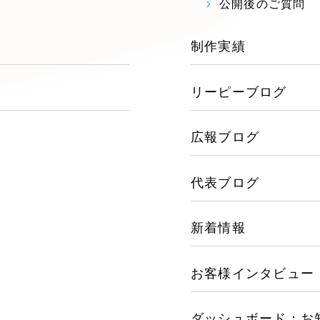
公開後のご質問
ブランディング（ロゴ・印刷
その他
制作実績
（1件）
リーピーブログ
Outsourcin
広報ブログ
アウトソーシング（代行
代表ブログ
リープ・プロジェクト
「反響強化」を目的としたマ
新着情報
リープ・リクルーティング
「採用強化」を目的とした採
お客様インタビュー
その他のサービス
ダッシュボード：お