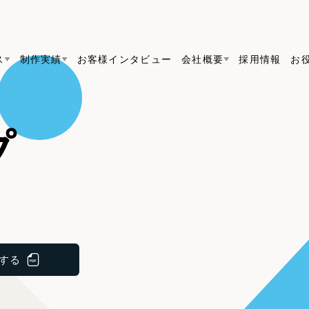
ス
制作実績
お客様インタビュー
会社概要
採用情報
お
Web Produ
すべて
（624件）
プ
コーポレート・企業サイト
（278件）
リーピーがわかる資料３点セット
bサイト制作
ブランドサイト・サービスサイト
リーピーが選ばれる理由
（8
リーピーのWebサイト制作・会社概要・サービスが
会社概要
の中から
をご紹
求人・採用サイト
お役立ち資料
（61件）
Webサイト制作
ポレートサイト制
代表挨拶
SDG
採用サイト制作
すぐに使える資料をダウンロード
ECサイト（オンラインショップ）
（
コーポレートサイト制作
ポータルサイト・メディアサイト
（3
メディア掲載・取材依頼
新着情
サイト制作
ブランドサイト制作
採用サイト制作
する
ト
LP（ランディングページ）
（28件）
ECサイト制作
リーピーブログ
採用情報
よくある質問
キャンペーン・プロモーションサイ
ブランドサイト制作
Webデザイン・Webマーケティングに関する情報を