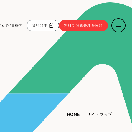
役立ち情報
資料請求
無料で課題整理を依頼
ce
リープ・リクルーティング
／
採用業務代行
求人票作成・面接など各種業務代行、採用の仕組み作
5件）
わかる３点セット
り支援
リープ・キャリア
／
人材紹介サービス
sへの取り組み
43件）
完全成功報酬型のスカウト型ハイクラス人材紹介（岐
阜・愛知）
9件）
報
HOME
サイトマップ
ト
（12件）
発信