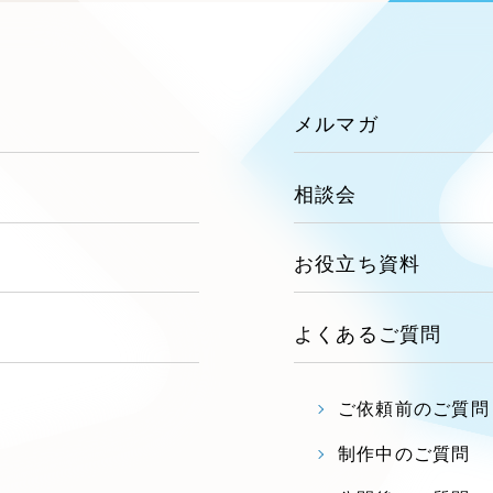
ブランディング（ロゴ・印刷物）
ブランディング支援
広報ブログ
（9
プ・プロジェクト
／
マーケティング代行
リーピーの取り組みに関するお知らせ・イベントの
その他
（1件）
策によるアクセス獲得、反響獲得などの"Webマーケティン
オプションサービス
代表ブログ
、
代表川口が経営・Web戦略・地方創生に関する情報
メルマガ
などのオフライン領域のマーケティングまでまるっと代
お客様インタビュー
メールマガジンアーカイブ
過去に配信したメールマガジンのアーカイブ
相談会
制作実績
すべて
（624件）
お役立ち資料
コーポレート・企業サイト
（
ブランドサイト・サービスサ
よくあるご質問
求人・採用サイト
（61件）
ECサイト（オンラインショ
ご依頼前のご質問
ポータルサイト・メディアサ
制作中のご質問
LP（ランディングページ）
（
キャンペーン・プロモーショ