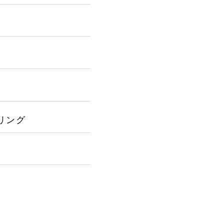
広報ブログ
メルマガアーカイブ
プライバシーポリシー
情報セキ
リング
AI倫理ポリシー
クッキーポリ
ウェブアクセシビリティ方針
お客様も歓迎。
コンセプトの策定か
設計を具現化するサ