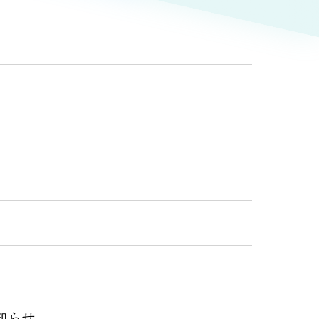
物）
（90件）
g
支援）
ーケティング代行
用業務代行
知らせ