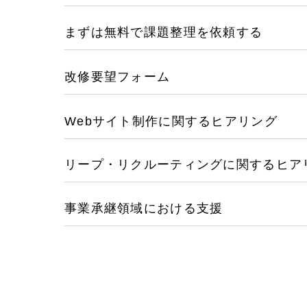
まずは無料で課題整理を依頼する
改修要望フォーム
Webサイト制作に関するヒアリング
Contact Us
リープ・リクルーティングに関するヒア
事業承継領域における支援
初めてのサイト制作で何をすればいいかお困りの
現状の課題抽出やサイトの目的の整理、サイト
らお任せください。もちろん、Web集客の戦略
イト構成、デザイン、機能面までご提案します。