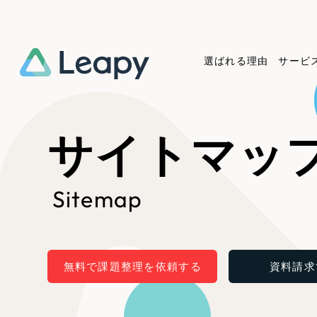
選ばれる理由
サービ
Service
Works
Company
Useful
サイトマッ
サービス紹介
制作実績
会社概要
お役立ち情報
We
Sitemap
一過性の広告に頼らず、
全国1,400社以上の支援実績
可能性をひらくデザインで
リーピーによるお役立ち情報
コー
「仕組み」と「ノウハウ」を残す資
実績の一部をご紹介します
しあわせな毎日をつくる
介します
作
産型DX支援をご提供します
EC
無料で課題整理を依頼する
資料請求
ブックマークしたサイ
?