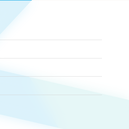
Pace
／
クラウド型工数管理ツール
0件）
日報ツールで案件ごとの営業利益をリアルタイムに可
様子を発信
視化
を発信
278件）
イト
（85件）
ップ）
（43件）
イト
（39件）
28件）
ンサイト
（12件）