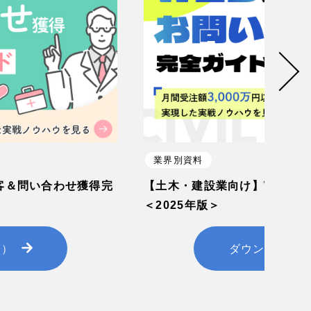
業界別資料
客＆問い合わせ獲得完
【土木・建設業向け】WEB集
＜2025年版＞
料）
ダウンロード