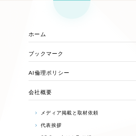
リー
SEO対
グ"から
ホーム
広報支援
行
ブックマーク
AI倫理ポリシー
会社概要
メディア掲載と取材依頼
代表挨拶