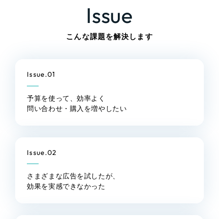
LP（ランディングページ）
（28件）
Issue
マーケティングDX支援
キャンペーン・プロモーションサイト
（12件）
ブランディング（ロゴ・印刷物）
こんな課題を解決します
（90件）
Webサイト制作
その他
（1件）
コーポレートサイト制作
オプションサービス
Issue.01
採用サイト制作
お客様インタビュー
予算を使って、効率よく
ECサイト制作
問い合わせ・購入を増やしたい
Outsourcing
ブランドサイト制作
アウトソーシング（代行支援）
?
よくある質問
Issue.02
リープ・プロジェクト
「反響強化」を目的としたマーケティング代行
さまざまな広告を試したが、
効果を実感できなかった
リープ・プロジェクト
／
マーケティング代行
リープ・リクルーティング
SEO対策によるアクセス獲得、反響獲得などの"Webマーケティング"
「採用強化」を目的とした採用業務代行
のオフライン領域のマーケティングまでまるっと代行