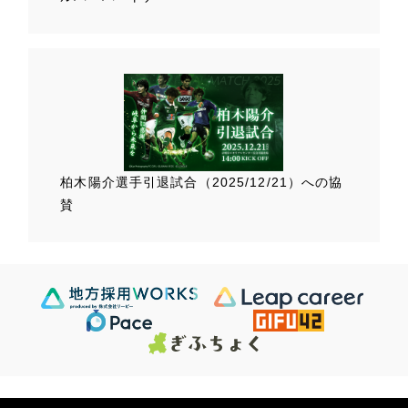
柏木陽介選手
引退試合（2025/12/21）
への協
賛
Scroll Down