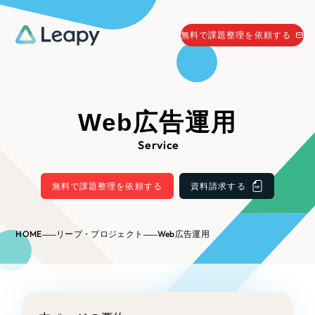
058-215-0066
無料で課題整理を依頼する
24時間受付
無料で課題整理を依頼する
資料請求
する
Web広告運用
資料請求する
Service
無料で課題整理を依頼
する
Company
無料で課題整理を依頼する
資料請求する
会社情報
採用情報
HOME
リープ・プロジェクト
Web広告運用
Web Produce
お役立ち情報
リーピーが選ばれる理由
会社概要