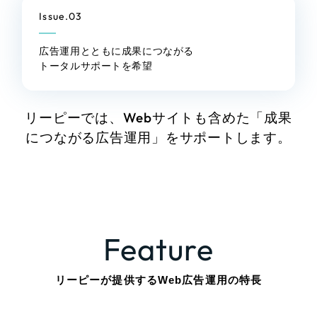
その他のサービス
Issue.03
採用DX支援
リープ・リクルーティング
広告運用とともに成果につながる
／
採用業務代行
プライバシーポリシー
情報セキュリティ方針
トータルサポートを希望
求人票作成・面接など各種業務代行、採用の仕組み作り支援
AI倫理ポリシー
クッキーポリシー
リープ・キャリア
サイトマップ
ウェブアクセシビリティ方針
／
人材紹介サービス
完全成功報酬型のスカウト型ハイクラス人材紹介（岐阜・愛知）
リーピーでは、Webサイトも含めた
「成果
につながる広告運用」をサポートします。
カイゼンDX支援
Pace
／
クラウド型工数管理ツール
日報ツールで案件ごとの営業利益をリアルタイムに可視化
制作実績
Feature
Works
リーピーが提供するWeb広告運用の特長
制作実績