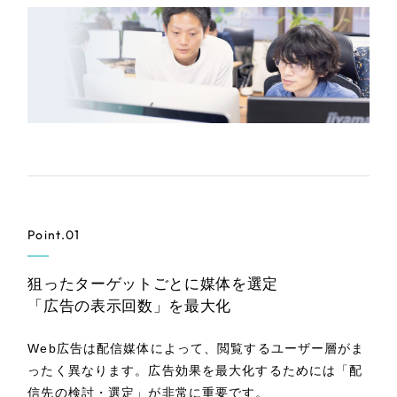
全国1,400社以上の支援実績の中から
実績の
一部をご紹介します
ブックマークしたサイト
Point.01
すべて
（624件）
狙ったターゲットごとに媒体を選定
コーポレート・企業サイト
「広告の表示回数」を最大化
（278件）
ブランドサイト・サービスサイト
（85件）
Web広告は配信媒体によって、閲覧するユーザー層がま
求人・採用サイト
（61件）
ったく異なります。広告効果を最大化するためには「配
ECサイト（オンラインショップ）
信先の検討・選定」が非常に重要です。
（43件）