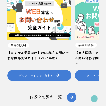
業界別資料
業界別資料
【コンサル業界向け】WEB集客＆問い合
【個人医院・クリニ
わせ獲得完全ガイド＜2025年版＞
＆問い合わせ獲得完全
＞
ダウンロードする（無料）
ダウンロード
お役立ち資料一覧