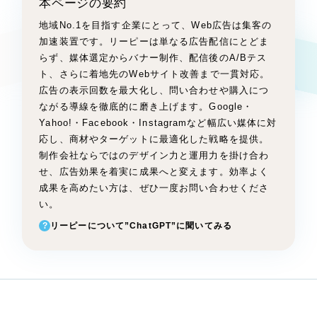
本ページの要約
Webサイト制作
選ばれる理由
地域No.1を目指す企業にとって、Web広告は集客の
コーポレートサイト制作
加速装置です。リーピーは単なる広告配信にとどま
採用サイト制作
らず、媒体選定からバナー制作、配信後のA/Bテス
サービス
ト、さらに着地先のWebサイト改善まで一貫対応。
ECサイト制作
広告の表示回数を最大化し、問い合わせや購入につ
Service
ブランドサイト制作
ながる導線を徹底的に磨き上げます。Google・
ブランディング支援
サービス紹介
Yahoo!・Facebook・Instagramなど幅広い媒体に対
応し、商材やターゲットに最適化した戦略を提供。
一過性の広告に頼らず、
「仕組み」と「ノ
制作実績
制作会社ならではのデザイン力と運用力を掛け合わ
ウハウ」を残す資産型DX支援をご提供しま
せ、広告効果を着実に成果へと変えます。効率よく
すべて
す
（624件）
成果を高めたい方は、ぜひ一度お問い合わせくださ
コーポレート・企業サイト
い。
（278件）
?
リーピーについて”ChatGPT”に聞いてみる
ブランドサイト・サービスサイト
（85件）
求人・採用サイト
（61件）
ECサイト（オンラインショップ）
（43件）
ポータルサイト・メディアサイト
（39件）