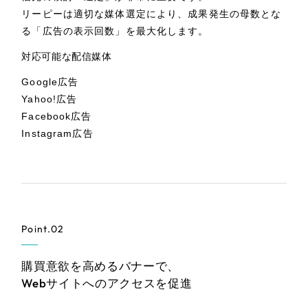
リーピーは適切な媒体選定により、成果発生の母数とな
ポータルサイト・メディアサイト
（39件）
る「広告の表示回数」を最大化します。
LP（ランディングページ）
（28件）
対応可能な配信媒体
キャンペーン・プロモーションサイト
（12件）
Google広告
ブランディング（ロゴ・印刷物）
（90件）
Yahoo!広告
その他
（1件）
Facebook広告
Instagram広告
お客様インタビュー
Point.02
購買意欲を高めるバナーで、
Webサイトへのアクセスを促進