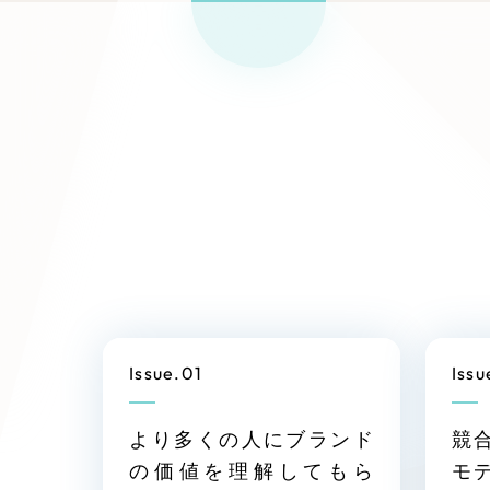
リー
SEO対
グ"から
広報支援
行
Issue.01
Issu
より多くの人にブランド
競
の価値を理解してもら
モ