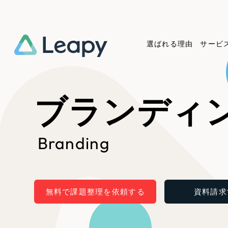
選ばれる理由
サービ
Service
Works
Company
Useful
ブランディ
サービス紹介
制作実績
会社概要
お役立ち情報
We
Branding
一過性の広告に頼らず、
全国1,400社以上の支援実績
可能性をひらくデザインで
リーピーによるお役立ち情報
コー
「仕組み」と「ノウハウ」を残す資
実績の一部をご紹介します
しあわせな毎日をつくる
介します
作
産型DX支援をご提供します
EC
無料で課題整理を依頼する
資料請求
ブックマークしたサイ
?