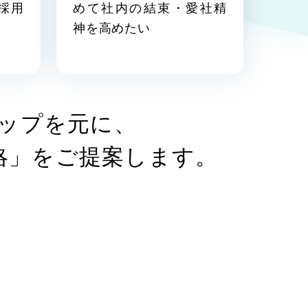
採用
めて社内の結束・愛社精
物）
（90件）
神を高めたい
g
ップを元に、
略」をご提案します。
支援）
ーケティング代行
用業務代行