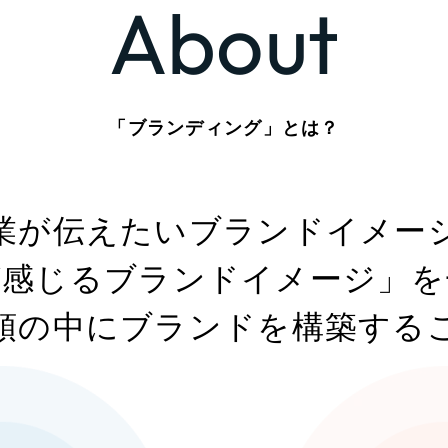
About
Company
会社情報
「ブランディング」とは？
会社概要
代表挨拶
業が伝えたいブランドイメー
SDGsに向けた取り組み
メディア掲載と取材依頼
が感じるブランドイメージ」
を
新着情報
頭の中にブランドを
構築する
採用情報
ブログ
リーピーブログ
代表ブログ