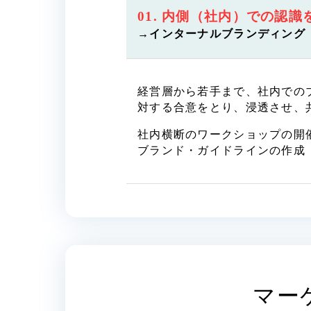
058-215-00
01. 内側（社内）での認識
24時間受付
→インターナルブランディング
無料で課題整理を依頼する
経営層から若手まで、社内での
対する合意をとり、浸透させ、
資料請求する
社内横断のワークショップの開
ブランド・ガイドラインの作成
マー