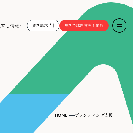
役立ち情報
資料請求
無料で課題整理を依頼
ce
リープ・リクルーティング
／
採用業務代行
求人票作成・面接など各種業務代行、採用の仕組み作
5件）
わかる３点セット
り支援
リープ・キャリア
／
人材紹介サービス
sへの取り組み
43件）
完全成功報酬型のスカウト型ハイクラス人材紹介（岐
阜・愛知）
9件）
報
HOME
ブランディング支援
ト
（12件）
発信