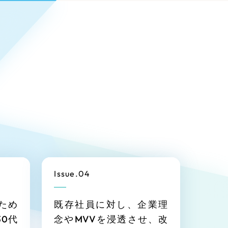
Pace
／
クラウド型工数管理ツール
0件）
日報ツールで案件ごとの営業利益をリアルタイムに可
様子を発信
視化
を発信
278件）
イト
（85件）
Issue.04
ップ）
（43件）
イト
（39件）
ため
既存社員に対し、企業理
28件）
30代
念やMVVを浸透させ、改
ンサイト
（12件）