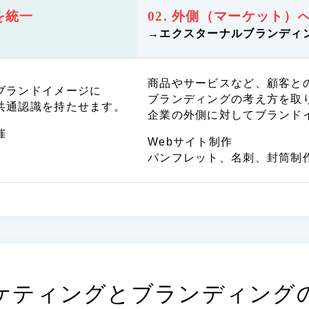
66
を統一
02. 外側（マーケット）
→エクスターナルブランディ
商品やサービスなど、顧客と
ブランドイメージに
ブランディングの考え方を取
共通認識を持たせます。
企業の外側に対してブランド
催
Webサイト制作
パンフレット、名刺、封筒制
ケティングと
ブランディング