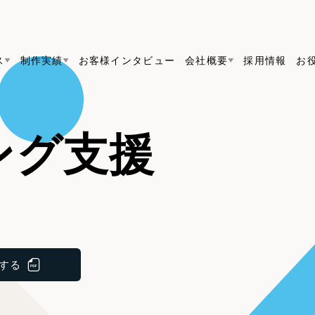
ス
制作実績
お客様インタビュー
会社概要
採用情報
お
Web Produ
すべて
（624件）
ング支援
コーポレート・企業サイト
（278件）
リーピーがわかる資料３点セット
bサイト制作
ブランドサイト・サービスサイト
リーピーが選ばれる理由
（8
リーピーのWebサイト制作・会社概要・サービスが
会社概要
の中から
をご紹
求人・採用サイト
お役立ち資料
（61件）
Webサイト制作
ポレートサイト制
代表挨拶
SDG
採用サイト制作
すぐに使える資料をダウンロード
ECサイト（オンラインショップ）
（
コーポレートサイト制作
ポータルサイト・メディアサイト
（3
メディア掲載・取材依頼
新着情
サイト制作
ブランドサイト制作
採用サイト制作
する
ト
LP（ランディングページ）
（28件）
ECサイト制作
リーピーブログ
採用情報
よくある質問
キャンペーン・プロモーションサイ
ブランドサイト制作
Webデザイン・Webマーケティングに関する情報を