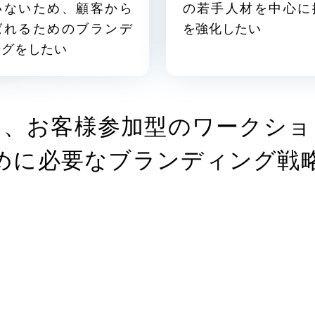
いないため、顧客から
の若手人材を中心に
ブランディング（ロゴ・印刷
ばれるためのブランデ
を強化したい
その他
（1件）
ングをしたい
Outsourcin
は、お客様参加型のワークショ
めに必要なブランディング戦
アウトソーシング（代行
リープ・プロジェクト
「反響強化」を目的としたマ
リープ・リクルーティング
「採用強化」を目的とした採
その他のサービス