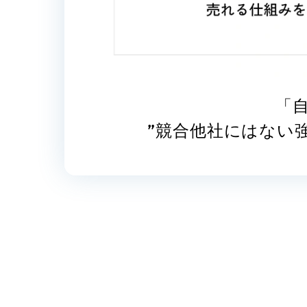
「
”競合他社にはない