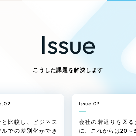
ブランディング（ロゴ・印刷物）
ブランディング支援
広報ブログ
（9
プ・プロジェクト
／
マーケティング代行
リーピーの取り組みに関するお知らせ・イベントの
その他
（1件）
策によるアクセス獲得、反響獲得などの"Webマーケティン
オプションサービス
代表ブログ
、
Issue
代表川口が経営・Web戦略・地方創生に関する情報
などのオフライン領域のマーケティングまでまるっと代
お客様インタビュー
メールマガジンアーカイブ
過去に配信したメールマガジンのアーカイブ
制作実績
すべて
（624件）
こうした課題を解決します
コーポレート・企業サイト
（
ブランドサイト・サービスサ
求人・採用サイト
（61件）
e.02
Issue.03
ECサイト（オンラインショ
ポータルサイト・メディアサ
合と比較し、ビジネス
会社の若返りを図る
LP（ランディングページ）
（
デルでの差別化ができ
に、これからは20～
キャンペーン・プロモーショ