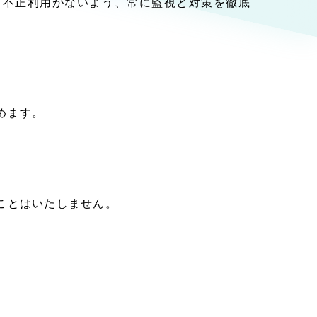
。不正利用がないよう、常に監視と対策を徹底
物）
（90件）
g
めます。
支援）
ことはいたしません。
ーケティング代行
用業務代行