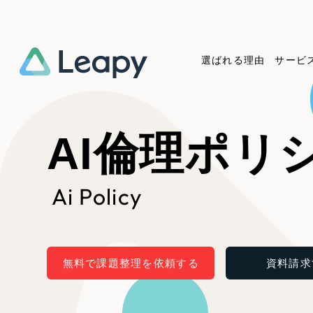
選ばれる理由
サービ
Service
Works
Company
Useful
AI倫理ポリ
サービス紹介
制作実績
会社概要
お役立ち情報
We
Ai Policy
一過性の広告に頼らず、
全国1,400社以上の支援実績
可能性をひらくデザインで
リーピーによるお役立ち情報
コー
「仕組み」と「ノウハウ」を残す資
実績の一部をご紹介します
しあわせな毎日をつくる
介します
作
産型DX支援をご提供します
EC
無料で課題整理を依頼する
資料請求
ブックマークしたサイ
?