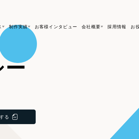
ス
制作実績
お客様インタビュー
会社概要
採用情報
お
Web Produ
すべて
（624件）
シー
コーポレート・企業サイト
（278件）
リーピーがわかる資料３点セット
bサイト制作
ブランドサイト・サービスサイト
リーピーが選ばれる理由
（8
リーピーのWebサイト制作・会社概要・サービスが
会社概要
の中から
をご紹
求人・採用サイト
お役立ち資料
（61件）
Webサイト制作
ポレートサイト制
代表挨拶
SDG
採用サイト制作
すぐに使える資料をダウンロード
ECサイト（オンラインショップ）
（
コーポレートサイト制作
ポータルサイト・メディアサイト
（3
メディア掲載・取材依頼
新着情
サイト制作
ブランドサイト制作
採用サイト制作
する
ト
LP（ランディングページ）
（28件）
ECサイト制作
リーピーブログ
採用情報
よくある質問
キャンペーン・プロモーションサイ
ブランドサイト制作
Webデザイン・Webマーケティングに関する情報を