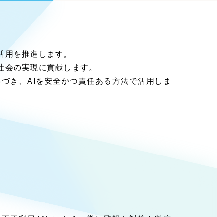
Pace
／
クラウド型工数管理ツール
0件）
日報ツールで案件ごとの営業利益をリアルタイムに可
様子を発信
視化
を発信
活用を推進します。
社会の実現に貢献します。
づき、AIを安全かつ責任ある方法で活用しま
278件）
イト
（85件）
ップ）
（43件）
イト
（39件）
28件）
ンサイト
（12件）