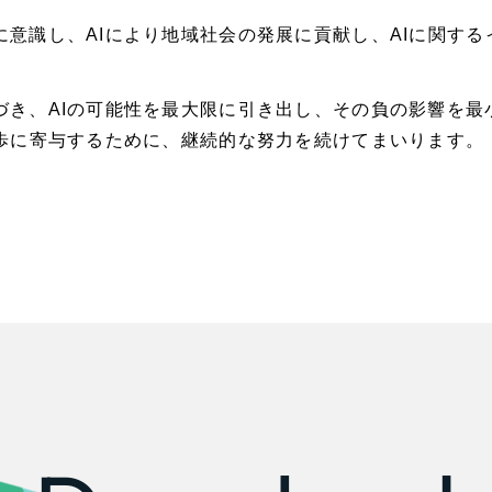
広報ブログ
意識し、AIにより地域社会の発展に貢献し、AIに関す
メルマガアーカイブ
づき、AIの可能性を最大限に引き出し、その負の影響を最
進歩に寄与するために、継続的な努力を続けてまいります。
プライバシーポリシー
情報セキ
AI倫理ポリシー
クッキーポリ
ウェブアクセシビリティ方針
お客様も歓迎。
コンセプトの策定か
設計を具現化するサ