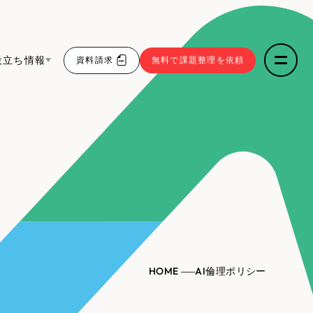
役立ち情報
資料請求
無料で課題整理を依頼
ce
リープ・リクルーティング
／
採用業務代行
求人票作成・面接など各種業務代行、採用の仕組み作
5件）
わかる３点セット
り支援
リープ・キャリア
／
人材紹介サービス
sへの取り組み
43件）
完全成功報酬型のスカウト型ハイクラス人材紹介（岐
阜・愛知）
9件）
報
HOME
AI倫理ポリシー
ト
（12件）
発信