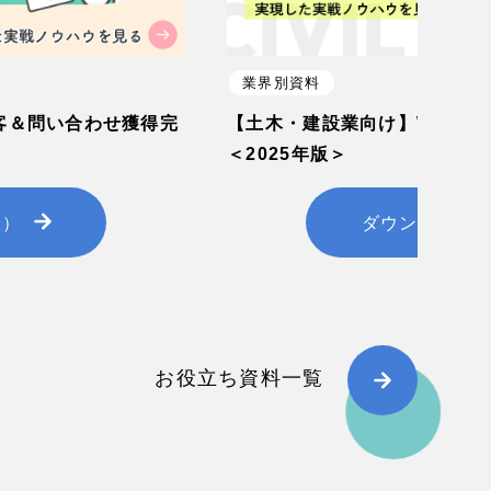
業界別資料
客＆問い合わせ獲得完
【土木・建設業向け】WEB集
＜2025年版＞
料）
ダウンロード
お役立ち資料一覧