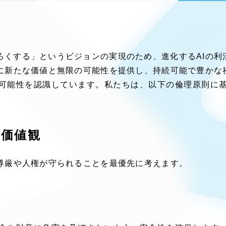
ブランディング（ロゴ・印刷物）
ブランディング支援
広報ブログ
（9
プ・プロジェクト
／
マーケティング代行
リーピーの取り組みに関するお知らせ・イベントの
その他
（1件）
策によるアクセス獲得、反響獲得などの"Webマーケティン
オプションサービス
代表ブログ
、
代表川口が経営・Web戦略・地方創生に関する情報
ろくする」というビジョンの実現のため、進化するAIの利
などのオフライン領域のマーケティングまでまるっと代
お客様インタビュー
メールマガジンアーカイブ
々に新たな価値と無限の可能性を提供し、持続可能で豊かな
過去に配信したメールマガジンのアーカイブ
る可能性を認識しています。私たちは、以下の倫理原則に基
制作実績
すべて
（624件）
コーポレート・企業サイト
（
の価値観
ブランドサイト・サービスサ
求人・採用サイト
（61件）
の尊厳や人権が守られることを最優先に考えます。
ECサイト（オンラインショ
ポータルサイト・メディアサ
LP（ランディングページ）
（
キャンペーン・プロモーショ