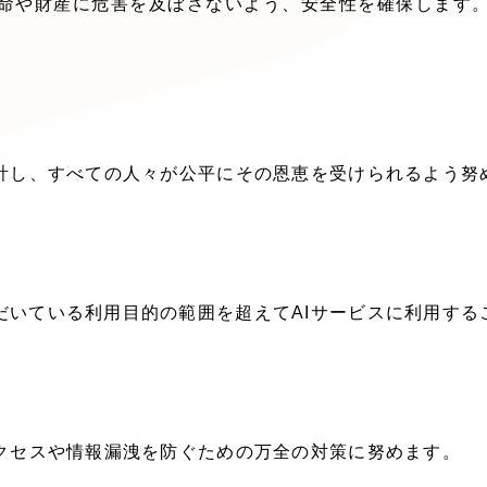
生命や財産に危害を及ぼさないよう、安全性を確保します
ブランディング（ロゴ・印刷
その他
（1件）
Outsourcin
設計し、すべての人々が公平にその恩恵を受けられるよう努
アウトソーシング（代行
リープ・プロジェクト
だいている利用目的の範囲を超えてAIサービスに利用する
「反響強化」を目的としたマ
リープ・リクルーティング
「採用強化」を目的とした採
その他のサービス
アクセスや情報漏洩を防ぐための万全の対策に努めます。