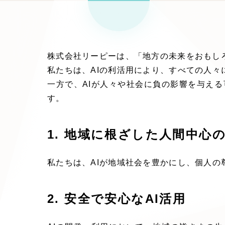
リー
SEO対
グ"から
株式会社リーピーは、「地方の未来をおもし
広報支援
行
私たちは、AIの利活用により、すべての人
一方で、AIが人々や社会に負の影響を与え
す。
1. 地域に根ざした人間中心
私たちは、AIが地域社会を豊かにし、個人
2. 安全で安心なAI活用