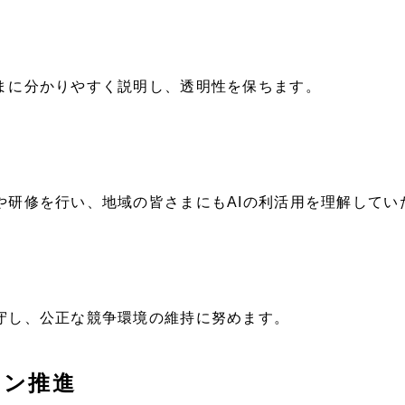
Company
さまに分かりやすく説明し、透明性を保ちます。
会社情報
会社概要
代表挨拶
や研修を行い、地域の皆さまにもAIの利活用を理解してい
SDGsに向けた取り組み
メディア掲載と取材依頼
新着情報
採用情報
遵守し、公正な競争環境の維持に努めます。
ブログ
リーピーブログ
ョン推進
代表ブログ