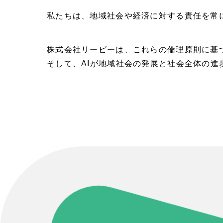
私たちは、地域社会や経済に対する責任を常に
株式会社リーピーは、これらの倫理原則に基
そして、AIが地域社会の発展と社会全体の
Contact Us
初めてのサイト制作で何をすればいいかお困りの
現状の課題抽出やサイトの目的の整理、サイト
らお任せください。もちろん、Web集客の戦略
イト構成、デザイン、機能面までご提案します。