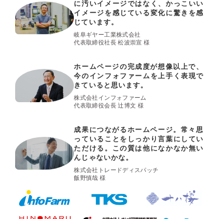
に汚いイメージではなく、かっこいい
イメージを感じている変化に驚きを感
じています。
岐阜ギヤー工業株式会社
代表取締役社長 松波崇宣 様
ホームページの完成度が想像以上で、
今のインフォファームを上手く表現で
きていると思います。
株式会社インフォファーム
代表取締役会長 辻󠄀博文 様
成果につながるホームページ。常々思
っていることをしっかり言葉にしてい
ただける。この質は他になかなか無い
んじゃないかな。
株式会社トレードディスパッチ
飯野慎哉 様