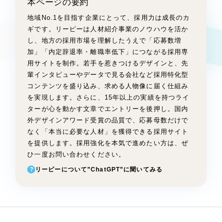
本ページの要約
Webサイト制作
選ばれる理由
地域No.1を目指す企業にとって、採用力は成長のカ
コーポレートサイト制作
ギです。リーピーは人材紹介事業のノウハウを活か
採用サイト制作
し、地方の採用市場を理解したうえで「応募数増
サービス
加」「内定辞退率・離職率低下」につながる採用専
ECサイト制作
用サイトを制作。若手を惹きつけるデザインと、先
Service
ブランドサイト制作
輩インタビューやデータで見る会社など採用特化型
ブランディング支援
サービス紹介
コンテンツを盛り込み、求める人物像に届く仕組み
を実現します。さらに、15年以上の実績を持つライ
一過性の広告に頼らず、
「仕組み」と「ノ
制作実績
ターが心を動かす文章でエントリーを後押し。国内
ウハウ」を残す資産型DX支援をご提供しま
外デザインアワード受賞の品質で、応募母数だけで
すべて
す
（624件）
なく「本当に必要な人材」を獲得できる採用サイト
コーポレート・企業サイト
を提供します。採用強化を本気で進めたい方は、ぜ
（278件）
ひ一度お問い合わせください。
ブランドサイト・サービスサイト
（85件）
?
リーピーについて”ChatGPT”に聞いてみる
求人・採用サイト
（61件）
ECサイト（オンラインショップ）
（43件）
ポータルサイト・メディアサイト
（39件）