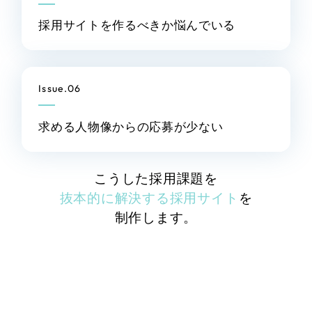
全国1,400社以上の支援実績の中から
実績の
採用サイトを作るべきか
悩んでいる
一部をご紹介します
ブックマークしたサイト
Issue.06
求める人物像からの
応募が少ない
こうした採用課題を
抜本的に解決する採用サイト
を
すべて
制作します。
（624件）
コーポレート・企業サイト
（278件）
ブランドサイト・サービスサイト
（85件）
求人・採用サイト
（61件）
ECサイト（オンラインショップ）
（43件）