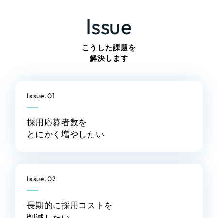
LP（ランディングページ）
（28件）
マーケティングDX支援
Issue
キャンペーン・プロモーションサイト
（12件）
ブランディング（ロゴ・印刷物）
（90件）
Webサイト制作
こうした課題を
その他
（1件）
解決します
コーポレートサイト制作
オプションサービス
採用サイト制作
お客様インタビュー
Issue.01
ECサイト制作
Outsourcing
採用応募者数を
ブランドサイト制作
とにかく増やしたい
アウトソーシング（代行支援）
?
よくある質問
リープ・プロジェクト
「反響強化」を目的としたマーケティング代行
Issue.02
リープ・プロジェクト
／
マーケティング代行
リープ・リクルーティング
SEO対策によるアクセス獲得、反響獲得などの"Webマーケティング"
「採用強化」を目的とした採用業務代行
長期的に採用コストを
のオフライン領域のマーケティングまでまるっと代行
削減したい