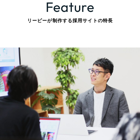
Feature
ポータルサイト・メディアサイト
（39件）
LP（ランディングページ）
（28件）
リーピーが制作する採用サイトの特長
キャンペーン・プロモーションサイト
（12件）
ブランディング（ロゴ・印刷物）
（90件）
その他
（1件）
お客様インタビュー