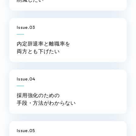
その他のサービス
採用DX支援
リープ・リクルーティング
／
採用業務代行
プライバシーポリシー
情報セキュリティ方針
Issue.03
求人票作成・面接など各種業務代行、採用の仕組み作り支援
AI倫理ポリシー
クッキーポリシー
リープ・キャリア
サイトマップ
ウェブアクセシビリティ方針
／
人材紹介サービス
内定辞退率と離職率を
完全成功報酬型のスカウト型ハイクラス人材紹介（岐阜・愛知）
両方とも下げたい
カイゼンDX支援
Pace
／
クラウド型工数管理ツール
Issue.04
日報ツールで案件ごとの営業利益をリアルタイムに可視化
採用強化のための
制作実績
手段・方法がわからない
Works
制作実績
Issue.05