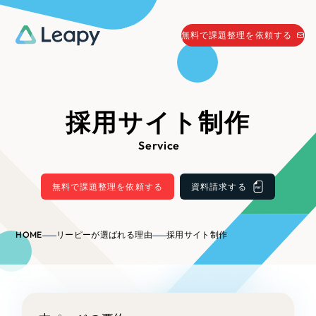
058-215-0066
無料で課題整理を依頼する
24時間受付
無料で課題整理を依頼する
資料請求
する
採用サイト制作
資料請求する
Service
無料で課題整理を依頼
する
Company
無料で課題整理を依頼する
資料請求する
会社情報
採用情報
HOME
リーピーが選ばれる理由
採用サイト制作
Web Produce
お役立ち情報
リーピーが選ばれる理由
会社概要