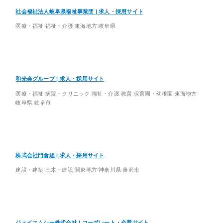
社会福祉法人岐阜県福祉事業団 | 求人・採用サイト
医療・福祉
福祉・介護
東海地方
岐阜県
和光会グループ | 求人・採用サイト
医療・福祉
病院・クリニック
福祉・介護
教育
保育園・幼稚園
東海地方
岐阜県
岐阜市
株式会社門倉組 | 求人・採用サイト
建設・建築
土木・建設
関東地方
神奈川県
藤沢市
ジェイエムシー株式会社 | コーポレート・企業サイト