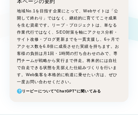
本ページの要約
Webサイト制作
選ばれる理由
地域No.1を目指す企業にとって、Webサイトは「公
コーポレートサイト制作
開して終わり」ではなく、継続的に育ててこそ成果
採用サイト制作
を生む資産です。リープ・プロジェクトは、単なる
サービス
作業代行ではなく、SEO対策を軸にアクセス分析・
ECサイト制作
サイト改修・ブログ更新までを一貫支援し、6ヶ月で
Service
ブランドサイト制作
アクセス数を6.8倍に成長させた実績を持ちます。お
ブランディング支援
サービス紹介
客様の負担は月1回・1時間の打ち合わせのみで、専
門チームが戦略から実行まで伴走。将来的には自社
一過性の広告に頼らず、
「仕組み」と「ノ
制作実績
で自走できる状態を見据えた仕組みづくりを行いま
ウハウ」を残す資産型DX支援をご提供しま
す。Web集客を本格的に軌道に乗せたい方は、ぜひ
すべて
す
（624件）
一度お問い合わせください。
コーポレート・企業サイト
（278件）
?
リーピーについて”ChatGPT”に聞いてみる
ブランドサイト・サービスサイト
（85件）
求人・採用サイト
（61件）
ECサイト（オンラインショップ）
（43件）
ポータルサイト・メディアサイト
（39件）