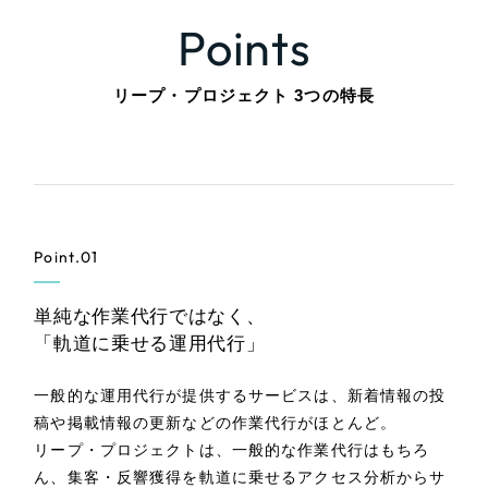
全国1,400社以上の支援実績の中から
実績の
Points
一部をご紹介します
リープ・プロジェクト 3つの特長
ブックマークしたサイト
Point.01
単純な作業代行ではなく、
すべて
「軌道に乗せる運用代行」
（624件）
コーポレート・企業サイト
（278件）
一般的な運用代行が提供するサービスは、新着情報の投
ブランドサイト・サービスサイト
（85件）
稿や掲載情報の更新などの作業代行がほとんど。
求人・採用サイト
（61件）
リープ・プロジェクトは、一般的な作業代行はもちろ
ECサイト（オンラインショップ）
ん、集客・反響獲得を軌道に乗せるアクセス分析からサ
（43件）