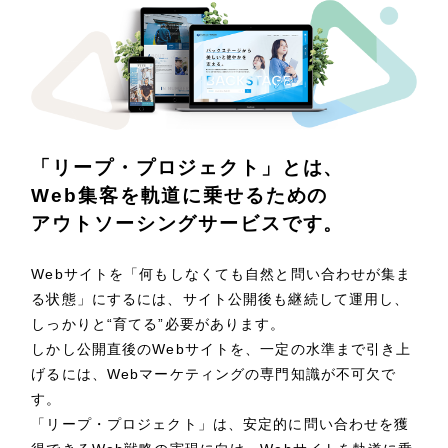
LP（ランディングページ）
（28件）
マーケティングDX支援
キャンペーン・プロモーションサイト
（12件）
ブランディング（ロゴ・印刷物）
（90件）
Webサイト制作
その他
（1件）
コーポレートサイト制作
オプションサービス
「リープ・プロジェクト」とは、
採用サイト制作
お客様インタビュー
Web集客を軌道に乗せるための
ECサイト制作
アウトソーシングサービスです。
Outsourcing
ブランドサイト制作
Webサイトを「何もしなくても自然と問い合わせが集ま
アウトソーシング（代行支援）
る状態」にするには、サイト公開後も継続して運用し、
?
よくある質問
しっかりと“育てる”必要があります。
リープ・プロジェクト
しかし公開直後のWebサイトを、一定の水準まで引き上
「反響強化」を目的としたマーケティング代行
げるには、Webマーケティングの専門知識が不可欠で
リープ・プロジェクト
／
マーケティング代行
リープ・リクルーティング
す。
SEO対策によるアクセス獲得、反響獲得などの"Webマーケティング"
「採用強化」を目的とした採用業務代行
「リープ・プロジェクト」は、安定的に問い合わせを獲
のオフライン領域のマーケティングまでまるっと代行