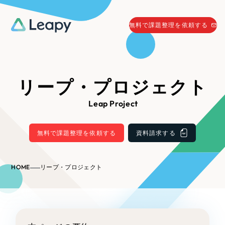
058-215-0066
無料で課題整理を依頼する
24時間受付
無料で課題整理を依頼する
資料請求
する
リープ・プロジェクト
資料請求する
Leap Project
無料で課題整理を依頼
する
Company
無料で課題整理を依頼する
資料請求する
会社情報
採用情報
HOME
リープ・プロジェクト
Web Produce
お役立ち情報
リーピーが選ばれる理由
会社概要