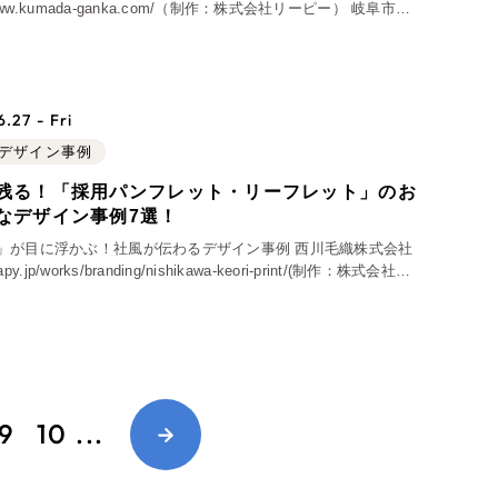
//www.kumada-ganka.com/（制作：株式会社リーピー） 岐阜市に
まだ眼科クリニック様のホームページです。高い技術力や信頼感
.27 - Fri
デザイン事例
残る！「採用パンフレット・リーフレット」のお
なデザイン事例7選！
ュリティ方針
」が目に浮かぶ！社風が伝わるデザイン事例 西川毛織株式会社
leapy.jp/works/branding/nishikawa-keori-print/(制作：株式会社リ
シー
サイトマップ
 愛知県名古屋市にあるウール
9
10
...