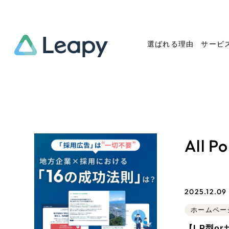
選ばれる理由
サービ
Service
Works
Company
Useful
サービス紹介
制作実績
会社概要
お役立ち情報
We
All Po
一過性の広告に頼らず、
全国1,400社以上の支援実績
可能性をひらくデザインで
リーピーによるお役立ち情報
コー
「仕組み」と「ノウハウ」を残す資
実績の一部をご紹介します
しあわせな毎日をつくる
介します
作
産型DX支援をご提供します
EC
2025.12.09 
ブックマークしたサイ
ホームペー
?
【LP型o