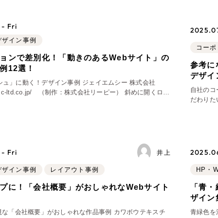
Company
- Fri
2025.07
bデザイン事例
コーポ
ョンで差別化！「動きのあるWebサイト」の
会社情報
参考に
例12選！
デザイ
会社概要
シュ」に動く！デザイン事例 ジェイエムシー 株式会社
自社のコ
ww.jmc-ltd.co.jp/ （制作：株式会社リーピー） 斜めに開くロー
代表挨拶
だわりた
始まり、トップ画面ではキャッチコピーにかかった青いグラ
したい！
SDGsに向けた取り組み
では湧い
メディア掲載と取材依頼
新着情報
- Fri
2025.06
井上
採用情報
bデザイン事例
レイアウト事例
HP・
ブログ
プに！「会社概要」がおしゃれなWebサイト
「青・
！
ザイン
リーピーブログ
重視な「会社概要」がおしゃれな作品事例 カワボウテキスチ
青緑色を
代表ブログ