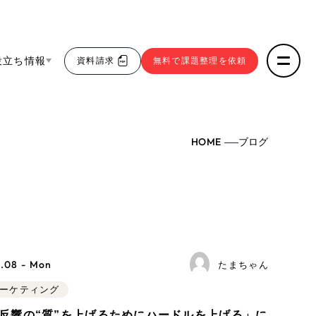
役立ち情報
資料請求
無料で課題整理を依頼
ce
HOME
ブログ
リープ・リクルーティング
／
採用業務代行
求人票作成・面接など各種業務代行、採用の仕組み作
5件）
わかる３点セット
り支援
リープ・キャリア
／
人材紹介サービス
sへの取り組み
43件）
完全成功報酬型のスカウト型ハイクラス人材紹介（岐
阜・愛知）
9件）
報
.08 - Mon
たまちゃん
マーケティング
ト
（12件）
発信
b反響の“質”を上げるためにハードルを上げる」に