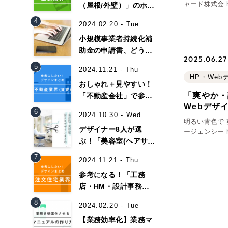
ャード株式会 https://www.3930311.co.jp/ (制作：株式会社リーピー) アパ
（屋根/外壁）」のホー
レル業界には
ムページデザイン事例
4
2024.02.20 - Tue
16選！
小規模事業者持続化補
助金の申請書、どうや
2025.06.27 
って書くべき？【書き
5
2024.11.21 - Thu
方と記入例】
HP・We
おしゃれ＋見やすい！
「爽やか・
「不動産会社」で参考
Webデザ
になるホームページデ
6
Contact Us
2024.10.30 - Wed
ザイン35選！
明るい青色で
デザイナー8人が選
ージェンシー https://newgraduates.learningagency.co.jp/（制作：株式会
ぶ！「美容室(ヘアサロ
社リーピー）
ン)」のおしゃれなホー
初めてのサイト制作で何をすればいいかお困りの
7
2024.11.21 - Thu
ムページ作成事例集！
現状の課題抽出やサイトの目的の整理、サイト
参考になる！「工務
らお任せください。もちろん、Web集客の戦略
店・HM・設計事務
イト構成、デザイン、機能面までご提案します。
所」のホームページ制
8
2024.02.20 - Tue
作事例30選！
【業務効率化】業務マ