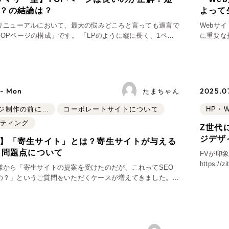
？の結論は？
よって
ブランディング（ロゴ・印刷物）
ブランディング支援
広報ブログ
（9
プ・プロジェクト
／
マーケティング代行
のリニューアルにおいて、最大の悩みどころと言っても過言で
Webサ
リーピーの取り組みに関するお知らせ・イベントの
その他
（1件）
の構成」です。 「LPのように縦に長く、1ペー
に重要な
策によるアクセス獲得、反響獲得などの"Webマーケティン
オプションサービス
代表ブログ
まで目次として機能させ、詳
い合わせの質」とい
、
代表川口が経営・Web戦略・地方創生に関する情報
導すべきだ
などのオフライン領域のマーケティングまでまるっと代
お客様インタビュー
メールマガジンアーカイブ
過去に配信したメールマガジンのアーカイブ
 - Mon
2025.07
たまちゃん
制作実績
ジ制作の前に…
コーポレートサイトについて
HP・
すべて
（624件）
ケティング
Z世代
コーポレート・企業サイト
（
ジデザ
】「寄生サイト」とは？寄生サイトが与える
ブランドサイト・サービスサ
・問題点について
FVが印
求人・採用サイト
（61件）
https
様から「寄生サイトの提案を受けたのだが、これってSEO
た、自動
の？」というご質問をいただくケースが増えてきました。
ECサイト（オンラインショ
ンドサイ
、最近増えつつある「寄生サイトによるSEO強化」につい
ポータルサイト・メディアサ
兼ねてお話しさせていただきま
LP（ランディングページ）
（
キャンペーン・プロモーショ