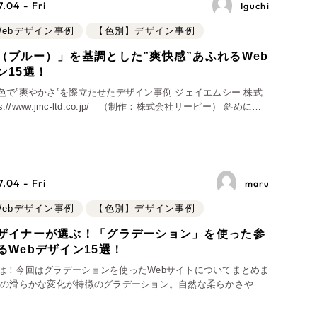
.04 - Fri
Iguchi
物）
（90件）
Webデザイン事例
【色別】デザイン事例
（ブルー）」を基調とした”爽快感”あふれるWeb
ン15選！
色で”爽やかさ”を際立たせたデザイン事例 ジェイエムシー 株式
g
ィングから始まり、トップ画面ではキャッチコピーにかかった
支援）
.04 - Fri
maru
ーケティング代行
Webデザイン事例
【色別】デザイン事例
ザイナーが選ぶ！「グラデーション」を使った参
用業務代行
るWebデザイン15選！
は！今回はグラデーションを使ったWebサイトについてまとめま
色の滑らかな変化が特徴のグラデーション。自然な柔らかさや奥
えるだけでなく、色の組み合わせや色調によって、様々な表情を
ことが可能です。近年トレンドの