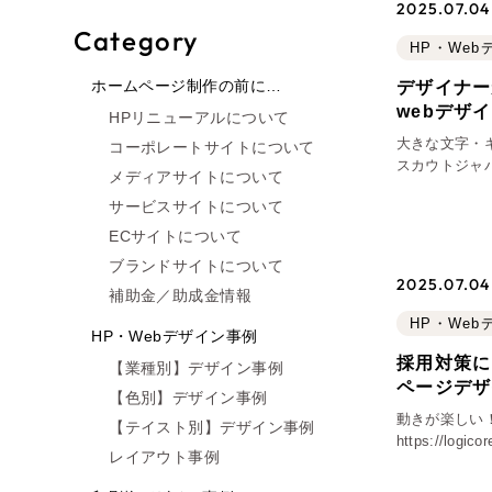
2025.07.04 
Category
HP・We
ホームページ制作の前に…
デザイナー
webデザ
HPリニューアルについて
大きな文字・
コーポレートサイトについて
スカウトジャパン https://www.careerscout.co
メディアサイトについて
ピー） 東京
サービスサイトについて
ECサイトについて
ブランドサイトについて
2025.07.04 
補助金／助成金情報
HP・We
HP・Webデザイン事例
採用対策に
【業種別】デザイン事例
ページデザ
【色別】デザイン事例
動きが楽しい
【テイスト別】デザイン事例
https://l
レイアウト事例
ロジコア様の
とした