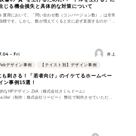
Pace
／
クラウド型工数管理ツール
生じる機会損失と具体的な対策について
0件）
日報ツールで案件ごとの営業利益をリアルタイムに可
イト運用において、「問い合わせ数（コンバージョン数）」は非常
様子を発信
視化
指標です。しかし、数が増えてくると次に必ず直面するのが「問
う課題です。 「自社のサービス対象外の方からの連
を発信
絡が多い」 「確度が低く、相
.04 - Fri
井上
Webデザイン事例
【テイスト別】デザイン事例
にも刺さる！「若者向け」のイケてるホームペー
278件）
イン事例15選！
イト
（85件）
象的なHPデザイン ZitA（株式会社さくらドーム）
://zita.life/（制作：株式会社リーピー） 弊社で制作させていただい
開閉型ゴミ箱を手がける株式会社さくらドーム様の「Zita」ブラ
ップ）
（43件）
ト
イト
（39件）
28件）
ンサイト
（12件）