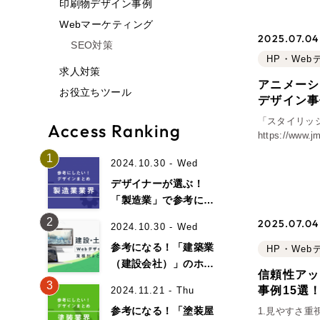
印刷物デザイン事例
Webマーケティング
2025.07.04 
SEO対策
HP・We
求人対策
アニメーシ
お役立ちツール
デザイン事
「スタイリッ
Access Ranking
https://w
ディングから
1
2024.10.30 - Wed
デ
デザイナーが選ぶ！
「製造業」で参考にな
るホームページデザイ
2
2025.07.04 
2024.10.30 - Wed
ン事例19選！
参考になる！「建築業
HP・We
（建設会社）」のホー
信頼性アッ
ムページデザイン事例
3
事例15選
2024.11.21 - Thu
15選！
参考になる！「塗装屋
1.見やすさ