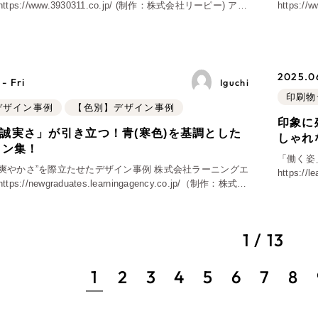
https:
欠かせない「糸」を取り扱う、カワボウテキスチャード
ある、く
広報ブログ
を大切
メルマガアーカイブ
2025.06
- Fri
Iguchi
印刷物
bデザイン事例
【色別】デザイン事例
印象に
誠実さ」が引き立つ！青(寒色)を基調とした
しゃれ
イン集！
プライバシーポリシー
情報セキ
「働く姿
”爽やかさ”を際立たせたデザイン事例 株式会社ラーニングエ
https://
AI倫理ポリシー
クッキーポリ
ーピー)
ウェブアクセシビリティ方針
 こちらは都市部に拠点を置く、人材事
お客様も歓迎。
コンセプトの策定か
1 / 13
設計を具現化するサ
1
2
3
4
5
6
7
8