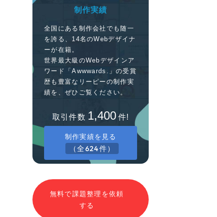
制作実績
全国にある制作会社でも随一
を誇る、14名のWebデザイナ
ーが在籍。
世界最大級のWebデザインア
ワード「Awwwards.」の受賞
歴も豊富なリーピーの制作実
績を、ぜひご覧ください。
1,400
取引件数
件!
制作実績を見る
（全624件）
無料で課題整理を依頼
する