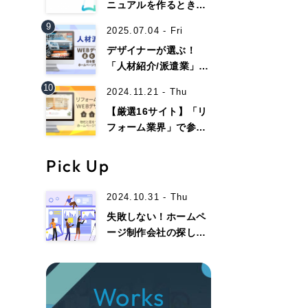
058-215-00
ニュアルを作るときの
ポイントは？Web上で
9
24時間受付
2025.07.04 - Fri
マニュアルを作るとき
デザイナーが選ぶ！
のメリット
「人材紹介/派遣業」で
無料で課題整理を依頼する
参考になるwebデザイ
10
2024.11.21 - Thu
ン事例13選！
【厳選16サイト】「リ
資料請求する
フォーム業界」で参考
になるホームページデ
ザイン集！
Pick Up
2024.10.31 - Thu
失敗しない！ホームペ
ージ制作会社の探し
方・選び方、注意点ま
でを徹底解説！
Works