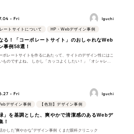
.04 - Fri
Iguchi
レートサイトについて
HP・Webデザイン事例
なる！「コーポレートサイト」のおしゃれなWeb
ン事例58選！
ーポレートサイトを作るにあたって、サイトのデザイン性にはこ
いものですよね。 しかし「カッコよくしたい！」「オシャレに
」など、漠然としたイメージはあるものの、具体的なデザインま
ていない…という方も多いのではな
.27 - Fri
Iguchi
Webデザイン事例
【色別】デザイン事例
緑」を基調とした、爽やかで清潔感のあるWebデ
集！
活かした”爽やかな”デザイン事例 くまだ眼科クリニック