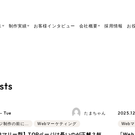
ス
制作実績
お客様インタビュー
会社概要
採用情報
お
Web Produ
すべて
（624件）
コーポレート・企業サイト
（278件）
リーピーがわかる資料３点セット
bサイト制作
ブランドサイト・サービスサイト
リーピーが選ばれる理由
（8
リーピーのWebサイト制作・会社概要・サービスが
会社概要
sts
の中から
をご紹
求人・採用サイト
お役立ち資料
（61件）
Webサイト制作
ポレートサイト制
代表挨拶
SDG
採用サイト制作
すぐに使える資料をダウンロード
ECサイト（オンラインショップ）
（
コーポレートサイト制作
ポータルサイト・メディアサイト
（3
メディア掲載・取材依頼
新着情
サイト制作
ブランドサイト制作
- Tue
2025.12
採用サイト制作
たまちゃん
ト
LP（ランディングページ）
（28件）
ECサイト制作
ジ制作の前に…
Webマーケティング
Web
リーピーブログ
採用情報
よくある質問
キャンペーン・プロモーションサイ
ブランドサイト制作
Webデザイン・Webマーケティングに関する情報を
rサマリー型】TOPページは長いのが正解？短
「We