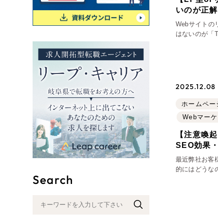
いのが正解
リー
Webサイト
はないのが「TOPページ
SEO対
ジで説得しきりたい」 「いや、TOPはあく
グ"から
細ページへ誘
広報支援
行
2025.12.08
ホームペー
Webマー
【注意喚起
SEO効果
最近弊社お客
的にはどうな
Search
そこで今回は
て注意喚起を