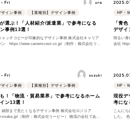
- Fri
2025.07
ura
ブランディング（ロゴ・印刷
bデザイン事例
【業種別】デザイン事例
HP・
その他
（1件）
が選ぶ！「人材紹介/派遣業」で参考になる
「青色
イン事例13選！
デザイ
キャッチコピーが印象的なデザイン事例 株式会社キャリア
明るい青
.jp/（制作：株式会社リー
会社 https://www.jmc-ltd.co.jp/ （制作：株式会社リーピー） 斜めに開
Outsourcin
都千代田区にて有料職業紹介事業を行う株
くローデ
アウトソーシング（代行
- Fri
2025.07
suzuki
リープ・プロジェクト
「反響強化」を目的としたマ
bデザイン事例
【業種別】デザイン事例
HP・
リープ・リクルーティング
も！「物流・貿易業界」で参考になるホーム
現役デ
「採用強化」を目的とした採
イン13選！
考にな
！細部まで見たくなるデザイン事例 株式会社ロジコア
こんにち
ogicore-osaka.jp/（制作：株式会社リーピー） 物流の会社である
その他のサービス
した。 
Webサイトをデザインさせていただきました。黒と白を基調
行きを与
生み出す