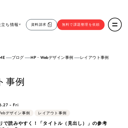
役立ち情報
資料請求
無料で課題整理を依頼
ce
ME
ブログ
HP・Webデザイン事例
レイアウト事例
リープ・リクルーティング
／
採用業務代行
求人票作成・面接など各種業務代行、採用の仕組み作
5件）
わかる３点セット
り支援
ウト事例
リープ・キャリア
／
人材紹介サービス
sへの取り組み
43件）
完全成功報酬型のスカウト型ハイクラス人材紹介（岐
阜・愛知）
9件）
報
.27 - Fri
Webデザイン事例
レイアウト事例
リで読みやすく！「タイトル（見出し）」の参考
ト
（12件）
発信