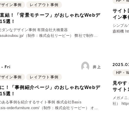
HP・
bデザイン事例
レイアウト事例
ブランディング（ロゴ・印刷
サイト
直結！「背景モチーフ」がおしゃれなWebデ
イン事
その他
（1件）
15選！
シンプル
モダンなデザイン事例 有限会社大橋量器
森精機 https://www.komoriseiki.com/（制作：株式会社リーピー） 岐阜県
ww.masukoubou.jp/（制作：株式会社リーピー） 弊社で制作さ
各務原市
た、岐阜県大垣市にある有限会社大橋量器様のコーポレート
Outsourcin
ファース
2025.03
- Fri
アウトソーシング（代行
井上
HP・
bデザイン事例
レイアウト事例
リープ・プロジェクト
見やす
「反響強化」を目的としたマ
に！「事例紹介ページ」のおしゃれなWebデ
サイト
リープ・リクルーティング
15選！
メガメニ
「採用強化」を目的とした採
ある事例を紹介するサイト事例 株式会社Basis
社） https://es-elio.com/（制作：株式会社リーピー） 電気自動車専門カ
w.basis-orderfurniture.com/（制作：株式会社リーピー） オー
ーシェア
ッチンを事業としている会社のコーポレートサイトで
い
その他のサービス