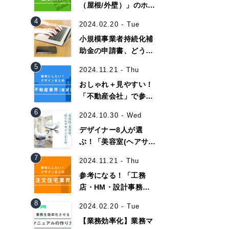
（屋根/外壁）」のホー
ムページデザイン事例
4
2024.02.20 - Tue
16選！
小規模事業者持続化補
助金の申請書、どうや
って書くべき？【書き
5
2024.11.21 - Thu
方と記入例】
おしゃれ＋見やすい！
「不動産会社」で参考
になるホームページデ
6
Contact Us
2024.10.30 - Wed
ザイン35選！
デザイナー8人が選
ぶ！「美容室(ヘアサロ
ン)」のおしゃれなホー
初めてのサイト制作で何をすればいいかお困りの
7
2024.11.21 - Thu
ムページ作成事例集！
現状の課題抽出やサイトの目的の整理、サイト
参考になる！「工務
らお任せください。もちろん、Web集客の戦略
店・HM・設計事務
イト構成、デザイン、機能面までご提案します。
所」のホームページ制
8
2024.02.20 - Tue
作事例30選！
【業務効率化】業務マ