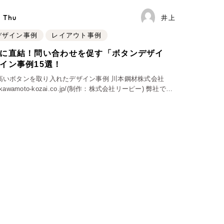
- Thu
井上
Company
bデザイン事例
レイアウト事例
に直結！問い合わせを促す「ボタンデザイ
会社情報
イン事例15選！
高いボタンを取り入れたデザイン事例 川本鋼材株式会社
会社概要
ruit.kawamoto-kozai.co.jp/(制作：株式会社リーピー) 弊社で制
代表挨拶
だいた、川本鋼材株式会社様の採用サイトデザ
SDGsに向けた取り組み
メディア掲載と取材依頼
新着情報
採用情報
ブログ
リーピーブログ
代表ブログ