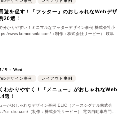
Webデザイン事例
レイアウト事例
物）
（90件）
回遊を促す！「フッター」のおしゃれなWebデザ
例20選！
で分かりやすい！ミニマルなフッターデザイン事例 株式会社小
にある精密機械部品加工業の企業、株式会社小森精機様のホーム
g
.19 - Wed
支援）
Webデザイン事例
レイアウト事例
くわかりやすく！「メニュー」がおしゃれなWeb
ーケティング代行
14選！
ューがおしゃれなデザイン事例 ELIO（アースシグナル株式会
用業務代行
リングサービス「ELIO（エリオ）」のWebサイトを制作させて