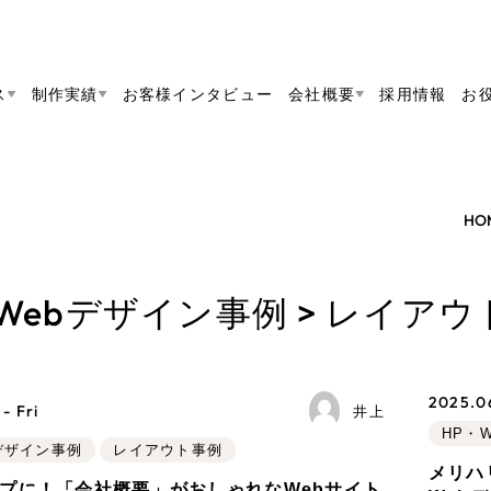
ス
制作実績
お客様インタビュー
会社概要
採用情報
お
Web Produ
すべて
（624件）
HO
コーポレート・企業サイト
（278件）
リーピーがわかる資料３点セット
bサイト制作
ブランドサイト・サービスサイト
リーピーが選ばれる理由
（8
リーピーのWebサイト制作・会社概要・サービスが
会社概要
Webデザイン事例 > レイア
の中から
をご紹
求人・採用サイト
お役立ち資料
（61件）
Webサイト制作
ポレートサイト制
代表挨拶
SDG
採用サイト制作
すぐに使える資料をダウンロード
ECサイト（オンラインショップ）
（
コーポレートサイト制作
ポータルサイト・メディアサイト
（3
メディア掲載・取材依頼
新着情
2025.06
サイト制作
ブランドサイト制作
- Fri
採用サイト制作
井上
ト
LP（ランディングページ）
HP・
（28件）
ECサイト制作
bデザイン事例
レイアウト事例
リーピーブログ
採用情報
よくある質問
メリハ
キャンペーン・プロモーションサイ
ブランドサイト制作
Webデザイン・Webマーケティングに関する情報を
プに！「会社概要」がおしゃれなWebサイト