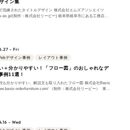
Pace
デザイン集
／
クラウド型工数管理ツール
0件）
日報ツールで案件ごとの営業利益をリアルタイムに可
で洗練されたタイトルデザイン 株式会社エムズアソシエイツ
様子を発信
視化
://ms-as.jp/(制作：株式会社リーピー) 岐阜県岐阜市にある工務店、
エムズアソシエイツ様のホームページです。 こちらはクレヨン
を発信
.27 - Fri
Webデザイン事例
レイアウト事例
い＋分かりやすい！「フロー図」のおしゃれなデ
事例11選！
278件）
程も分かりやすい、解説文も取り入れたフロー図 株式会社Basis
イト
（85件）
/www.basis-orderfurniture.com/ （制作：株式会社リーピー） 東京
ーダーキッチンの企画・デザイン・製作な
ップ）
（43件）
イト
（39件）
28件）
.16 - Wed
ンサイト
（12件）