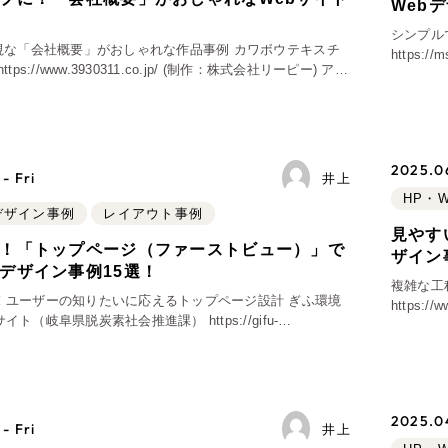
Web
！
ブランディング（ロゴ・印刷物）
ブランディング支援
広報ブログ
（9
シンプル
プ・プロジェクト
／
マーケティング代行
重視な「会社概要」がおしゃれな作品事例 カワボウテキスチ
リーピーの取り組みに関するお知らせ・イベントの
https
その他
（1件）
策によるアクセス獲得、反響獲得などの"Webマーケティン
株式会社
オプションサービス
代表ブログ
欠かせない「糸」を取り扱う、カワボウテキスチャード
、
で引い
代表川口が経営・Web戦略・地方創生に関する情報
などのオフライン領域のマーケティングまでまるっと代
お客様インタビュー
メールマガジンアーカイブ
過去に配信したメールマガジンのアーカイブ
2025.06
- Fri
井上
制作実績
HP・
bデザイン事例
レイアウト事例
すべて
（624件）
見やす
！「トップページ（ファーストビュー）」で
コーポレート・企業サイト
ザイン
（
デザイン事例15選！
複雑な工
ブランドサイト・サービスサ
！ユーザーの知りたいに応えるトップページ設計 ぎふ環境
https:/
求人・採用サイト
岐阜県脱炭素社会推進課） https://gifu-
（61件）
都で、オ
ef.gifu.lg.jp/（制作：株式会社リーピー） 岐阜県の「環境学習
ECサイト（オンラインショ
ポータルサイト・メディアサ
LP（ランディングページ）
（
2025.04
- Fri
井上
キャンペーン・プロモーショ