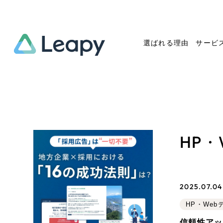
選ばれる理由
サービ
Service
Works
Company
Useful
サービス紹介
制作実績
会社概要
お役立ち情報
We
HP・
一過性の広告に頼らず、
全国1,400社以上の支援実績
可能性をひらくデザインで
リーピーによるお役立ち情報
コー
「仕組み」と「ノウハウ」を残す資
実績の一部をご紹介します
しあわせな毎日をつくる
介します
作
産型DX支援をご提供します
EC
2025.07.04 
ブックマークしたサイ
HP・We
?
信頼性アッ