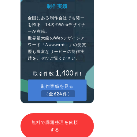
制作実績
全国にある制作会社でも随一
を誇る、14名のWebデザイナ
ーが在籍。
世界最大級のWebデザインア
ワード「Awwwards.」の受賞
歴も豊富なリーピーの制作実
績を、ぜひご覧ください。
1,400
取引件数
件!
制作実績を見る
（全624件）
無料で課題整理を依頼
する