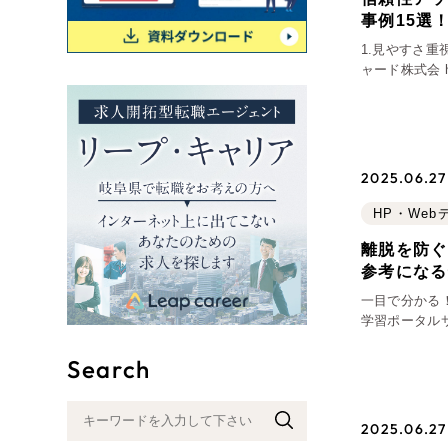
事例15選
リー
1.見やすさ
ャード株式会 https://www.3930311.co.jp/ (制作：株式会社リーピー) アパ
SEO対
レル業界には
グ"から
広報支援
行
2025.06.27 
HP・We
離脱を防ぐ
参考になる
一目で分かる
学習ポータルサイト（
kankyo.pr
Search
2025.06.27 