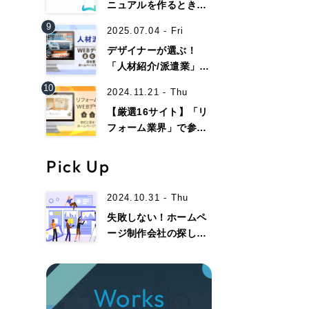
058-215-00
ニュアルを作るときの
ポイントは？Web上で
9
24時間受付
2025.07.04 - Fri
マニュアルを作るとき
デザイナーが選ぶ！
のメリット
「人材紹介/派遣業」で
無料で課題整理を依頼する
参考になるwebデザイ
10
2024.11.21 - Thu
ン事例13選！
【厳選16サイト】「リ
資料請求する
フォーム業界」で参考
になるホームページデ
ザイン集！
Pick Up
2024.10.31 - Thu
失敗しない！ホームペ
ージ制作会社の探し
方・選び方、注意点ま
でを徹底解説！
Works