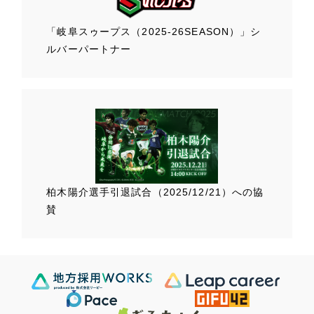
「岐阜スゥープス
（2025-26SEASON）」
シ
ルバーパートナー
柏木陽介選手
引退試合（2025/12/21）
への協
賛