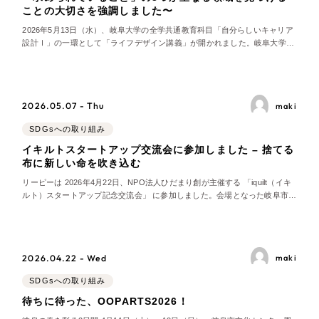
Webサイト制作
ことの大切さを強調しました〜
選ばれる理由
コーポレートサイト制作
2026年5月13日（水）、岐阜大学の全学共通教育科目「自分らしいキャリア
設計Ⅰ」の一環として「ライフデザイン講義」が開かれました。岐阜大学と
採用サイト制作
岐阜県が連携し、県内のワーク・ライフ・バランス推進エクセレント企業の
サービス
社員が学生の取材に応じるこの講義は、自分らしい暮らし方や生き方を主体
ECサイト制作
的に考えるための教育プログラムです。当
Service
ブランドサイト制作
2026.05.07 - Thu
maki
ブランディング支援
サービス紹介
SDGsへの取り組み
イキルトスタートアップ交流会に参加しました – 捨てる
一過性の広告に頼らず、
「仕組み」と「ノ
制作実績
布に新しい命を吹き込む
ウハウ」を残す資産型DX支援をご提供しま
すべて
す
リーピーは 2026年4月22日、NPO法人ひだまり創が主催する 「iquilt（イキ
（624件）
ルト）スタートアップ記念交流会」 に参加しました。会場となった岐阜市島
コーポレート・企業サイト
（278件）
新町のひだまり創には、平均年齢 80 歳の元縫製職人「チームおーばー80」
のメンバー5名と、当社を含む連携企業が集まり、廃棄されるはずだった繊
ブランドサイト・サービスサイト
（85件）
維と高齢者の技術を結び
求人・採用サイト
（61件）
2026.04.22 - Wed
maki
ECサイト（オンラインショップ）
（43件）
SDGsへの取り組み
ポータルサイト・メディアサイト
待ちに待った、OOPARTS2026！
（39件）