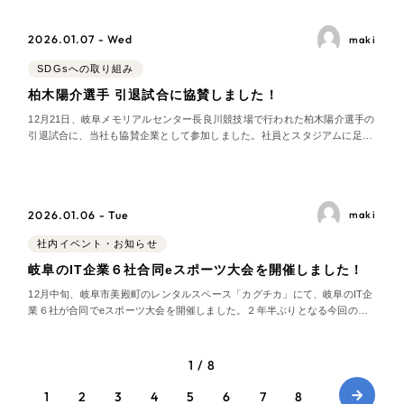
ワンストップで担当しております。
2026.01.07 - Wed
maki
SDGsへの取り組み
柏木陽介選手 引退試合に協賛しました！
12月21日、岐阜メモリアルセンター長良川競技場で行われた柏木陽介選手の
引退試合に、当社も協賛企業として参加しました。社員とスタジアムに足を
運び、これまでのFC岐阜や日本代表で共に戦ってこられた仲間の選手たち
による最後の舞台を見届けさせていただきました。 試合の
2026.01.06 - Tue
maki
社内イベント・お知らせ
岐阜のIT企業６社合同eスポーツ大会を開催しました！
12月中旬、岐阜市美殿町のレンタルスペース「カグチカ」にて、岐阜のIT企
業６社が合同でeスポーツ大会を開催しました。２年半ぶりとなる今回の大
会には、これまでの４社に加え、ミユキデザインとHIORYESの２社が新た
に加わり、参加者は社員から社員のお子様、経営者まで総勢約60名にのぼり
ました。ゲームタイトルにはNinten
1 / 8
1
2
3
4
5
6
7
8