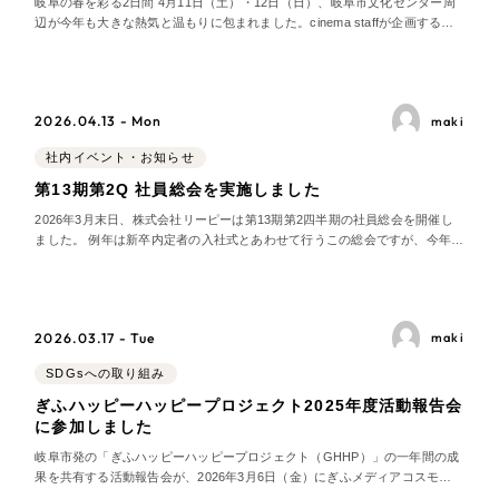
岐阜の春を彩る2日間 4月11日（土）・12日（日）、岐阜市文化センター周
LP（ランディングページ）
（28件）
辺が今年も大きな熱気と温もりに包まれました。cinema staffが企画する
マーケティングDX支援
キャンペーン・プロモーションサイト
「OOPARTS 2026」 が、2日間にわたって開催されたのです。今年で13年
（12件）
目12回目となるこのイベントは、岐阜の街を丸ごとフェス会場にしてしまう
ブランディング（ロゴ・印刷物）
（90件）
ほどの存在感を
Webサイト制作
その他
（1件）
2026.04.13 - Mon
maki
コーポレートサイト制作
社内イベント・お知らせ
オプションサービス
第13期第2Q 社員総会を実施しました
採用サイト制作
お客様インタビュー
2026年3月末日、株式会社リーピーは第13期第2四半期の社員総会を開催し
ました。 例年は新卒内定者の入社式とあわせて行うこの総会ですが、今年は
ECサイト制作
内定者がおらず社外ゲストも招待しなかったため、社員総会のみをじっくり
Outsourcing
と行うこととなりました。毎回ですが、普段なかなか顔を合わせる機会のな
ブランドサイト制作
い拠点のメンバーが一堂に会する場は貴重
アウトソーシング（代行支援）
2026.03.17 - Tue
maki
?
よくある質問
リープ・プロジェクト
SDGsへの取り組み
「反響強化」を目的としたマーケティング代行
ぎふハッピーハッピープロジェクト2025年度活動報告会
リープ・プロジェクト
に参加しました
／
マーケティング代行
リープ・リクルーティング
SEO対策によるアクセス獲得、反響獲得などの"Webマーケティング"
岐阜市発の「ぎふハッピーハッピープロジェクト（GHHP）」の一年間の成
「採用強化」を目的とした採用業務代行
のオフライン領域のマーケティングまでまるっと代行
果を共有する活動報告会が、2026年3月6日（金）にぎふメディアコスモ
ス・ドキドキテラスで開催されました。 会場には24社のパートナー企業と4