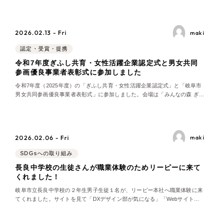
全国1,400社以上の支援実績の中から
実績の
労働人口が減少する中、多様な働きづらさを抱える方々が活躍できる仕組み
づくりを地域でど
一部をご紹介します
2026.02.13 - Fri
maki
ブックマークしたサイト
認定・受賞・提携
令和7年度ぎふし共育・女性活躍企業認定式と男女共同
参画優良事業者表彰式に参加しました
令和7年度（2025年度）の「ぎふし共育・女性活躍企業認定式」と「岐阜市
男女共同参画優良事業者表彰式」に参加しました。会場は「みんなの森 ぎふ
メディアコスモス」。各社の代表者が集まり緊張と期待に包まれた式典が始
まりました。弊社リーピーは令和元年度に初めて認定を受けており、本年度
は２度目の更新認定となりました。 ぎ
2026.02.06 - Fri
maki
すべて
（624件）
SDGsへの取り組み
コーポレート・企業サイト
長良中学校の生徒さんが職業体験のためリーピーに来て
（278件）
くれました！
ブランドサイト・サービスサイト
（85件）
岐阜市立長良中学校の２年生男子生徒１名が、リーピー本社へ職業体験に来
求人・採用サイト
てくれました。サイトを見て「DXデザイン部が気になる」「Webサイトの
（61件）
デザインがすごい」と感じていただいていたため、午前中に制作各部署の仕
ECサイト（オンラインショップ）
（43件）
事を見学してもらい、午後は特に興味を持っていたDXデザイン部の業務を