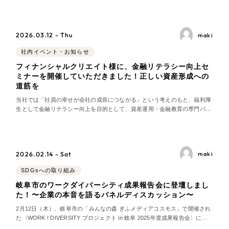
その他のサービス
団体に加え、新しく参加した企業や福祉団体、岐阜市長・柴橋正直氏が集ま
採用DX支援
り、各プロジェクトの活動報告や覚書の交
2026.03.12 - Thu
リープ・リクルーティング
maki
／
採用業務代行
プライバシーポリシー
情報セキュリティ方針
求人票作成・面接など各種業務代行、採用の仕組み作り支援
AI倫理ポリシー
クッキーポリシー
社内イベント・お知らせ
リープ・キャリア
サイトマップ
ウェブアクセシビリティ方針
／
人材紹介サービス
フィナンシャルクリエイト様に、金融リテラシー向上セ
ミナーを開催していただきました！正しい資産形成への
完全成功報酬型のスカウト型ハイクラス人材紹介（岐阜・愛知）
道筋を
当社では「社員の幸せが会社の成長につながる」という考えのもと、福利厚
カイゼンDX支援
生として金融リテラシー向上を目的として、資産運用・金融教育の専門パー
トナーであるフィナンシャルクリエイト様を講師にお迎えし、社員向けの金
Pace
／
クラウド型工数管理ツール
融リテラシーセミナーを開催しました。 このセミナーは、社員自身が安心し
て長期的なキャリアを築けるように、金融の基本
日報ツールで案件ごとの営業利益をリアルタイムに可視化
2026.02.14 - Sat
maki
制作実績
SDGsへの取り組み
岐阜市のワークダイバーシティ成果報告会に登壇しまし
Works
た！〜企業の本音を語るパネルディスカッション〜
2月12日（木）、岐阜市の「みんなの森 ぎふメディアコスモス」で開催され
制作実績
た〈WORK ! DIVERSITY プロジェクト in 岐阜 2025年度成果報告会〉に参
加しました。 テーマは『ダイバーシティ雇用と人材戦略の新たな可能性』。