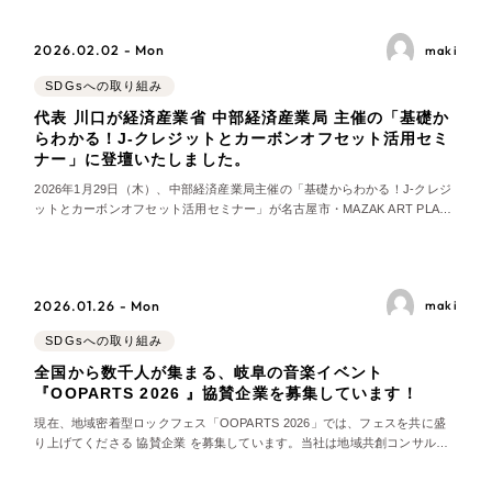
中心に体験してもらう一日となりました。
ポータルサイト・メディアサイト
（39件）
2026.02.02 - Mon
maki
LP（ランディングページ）
（28件）
SDGsへの取り組み
キャンペーン・プロモーションサイト
（12件）
代表 川口が経済産業省 中部経済産業局 主催の「基礎か
ブランディング（ロゴ・印刷物）
（90件）
らわかる！J‑クレジットとカーボンオフセット活用セミ
ナー」に登壇いたしました。
その他
（1件）
2026年1月29日（木）、中部経済産業局主催の「基礎からわかる！J‑クレジ
ットとカーボンオフセット活用セミナー」が名古屋市・MAZAK ART PLAZA
で開催されました。 当日はJ‑クレジット制度やカーボンオフセットの基礎と
お客様インタビュー
活用事例を紹介するネットワーキングイベントで、弊社代表・川口も登壇し
ました。セミナーでは、
2026.01.26 - Mon
maki
SDGsへの取り組み
全国から数千人が集まる、岐阜の音楽イベント
『OOPARTS 2026 』協賛企業を募集しています！
現在、地域密着型ロックフェス「OOPARTS 2026」では、フェスを共に盛
り上げてくださる 協賛企業 を募集しています。当社は地域共創コンサルテ
ィング事業「リープ・グッドプロジェクト」の音楽分野第一弾として、
OOPARTS 2026の公式サイトを企画・制作し、協賛枠の設計から販売まで