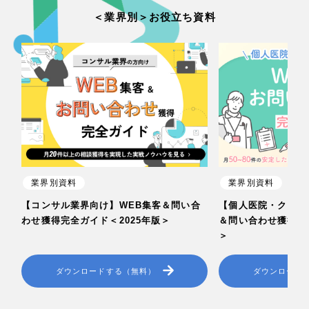
＜業界別＞お役立ち資料
業界別資料
業界別資料
【コンサル業界向け】WEB集客＆問い合
【個人医院・クリニ
わせ獲得完全ガイド＜2025年版＞
＆問い合わせ獲得完全
＞
ダウンロードする（無料）
ダウンロード