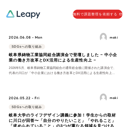
058-215-0066
無料で課題整理を依頼する
24時間受付
無料で課題整理を依頼する
2026.06.08 - Mon
maki
資料請求
する
SDGsへの取り組み
資料請求する
岐阜県鋳物工業協同組合講演会で登壇しました − 中小企
業の働き方改革とDX活用による生産性向上 −
無料で課題整理を依頼
する
2026年5月、岐阜県鋳物工業協同組合の通常総会後に開催された講演会で、
Company
代表の川口が「中小企業における働き方改革とDX活用による生産性向上に
ついて」と題して講演しました。当日は約60名の組合員や取引先の皆さまが
参加されました。また、株式会社ナベヤの岡本代表は、川口が創業当初より
会社情報
お世話になっている方であり、この日久しぶり
採用情報
2026.05.22 - Fri
maki
Web Produce
お役立ち情報
SDGsへの取り組み
岐阜大学のライフデザイン講義に参加！学生からの取材
リーピーが選ばれる理由
に川口が回答〜「自分のやりたいこと」「やれること」
会社概要
「求められていること」の3つが重なる領域を見つける