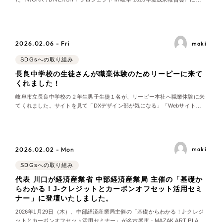
その他のサービス
加しました。 テーマは『ダイバーシティ雇用と人材戦略の新たな可能性』。
採用DX支援
労働人口が減少する中、多様な働きづらさを抱える方々が活躍できる仕組み
づくりを地域でど
リープ・リクルーティング
／
採用業務代行
プライバシーポリシー
情報セキュリティ方針
2026.02.06 - Fri
maki
求人票作成・面接など各種業務代行、採用の仕組み作り支援
AI倫理ポリシー
クッキーポリシー
SDGsへの取り組み
リープ・キャリア
サイトマップ
ウェブアクセシビリティ方針
／
人材紹介サービス
長良中学校の生徒さんが職業体験のためリーピーに来て
完全成功報酬型のスカウト型ハイクラス人材紹介（岐阜・愛知）
くれました！
岐阜市立長良中学校の２年生男子生徒１名が、リーピー本社へ職業体験に来
カイゼンDX支援
てくれました。サイトを見て「DXデザイン部が気になる」「Webサイトの
デザインがすごい」と感じていただいていたため、午前中に制作各部署の仕
Pace
／
クラウド型工数管理ツール
事を見学してもらい、午後は特に興味を持っていたDXデザイン部の業務を
中心に体験してもらう一日となりました。
日報ツールで案件ごとの営業利益をリアルタイムに可視化
2026.02.02 - Mon
maki
制作実績
SDGsへの取り組み
代表 川口が経済産業省 中部経済産業局 主催の「基礎か
Works
らわかる！J‑クレジットとカーボンオフセット活用セミ
ナー」に登壇いたしました。
制作実績
2026年1月29日（木）、中部経済産業局主催の「基礎からわかる！J‑クレジ
ットとカーボンオフセット活用セミナー」が名古屋市・MAZAK ART PLAZA