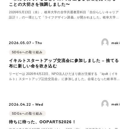
Webサイト制作
ことの大切さを強調しました〜
選ばれる理由
コーポレートサイト制作
2026年5月13日（水）、岐阜大学の全学共通教育科目「自分らしいキャリア
設計Ⅰ」の一環として「ライフデザイン講義」が開かれました。岐阜大学と
採用サイト制作
岐阜県が連携し、県内のワーク・ライフ・バランス推進エクセレント企業の
サービス
社員が学生の取材に応じるこの講義は、自分らしい暮らし方や生き方を主体
ECサイト制作
的に考えるための教育プログラムです。当
Service
ブランドサイト制作
2026.05.07 - Thu
maki
ブランディング支援
サービス紹介
SDGsへの取り組み
イキルトスタートアップ交流会に参加しました – 捨てる
一過性の広告に頼らず、
「仕組み」と「ノ
制作実績
布に新しい命を吹き込む
ウハウ」を残す資産型DX支援をご提供しま
すべて
す
リーピーは 2026年4月22日、NPO法人ひだまり創が主催する 「iquilt（イキ
（624件）
ルト）スタートアップ記念交流会」 に参加しました。会場となった岐阜市島
コーポレート・企業サイト
（278件）
新町のひだまり創には、平均年齢 80 歳の元縫製職人「チームおーばー80」
のメンバー5名と、当社を含む連携企業が集まり、廃棄されるはずだった繊
ブランドサイト・サービスサイト
（85件）
維と高齢者の技術を結び
求人・採用サイト
（61件）
2026.04.22 - Wed
maki
ECサイト（オンラインショップ）
（43件）
SDGsへの取り組み
ポータルサイト・メディアサイト
待ちに待った、OOPARTS2026！
（39件）