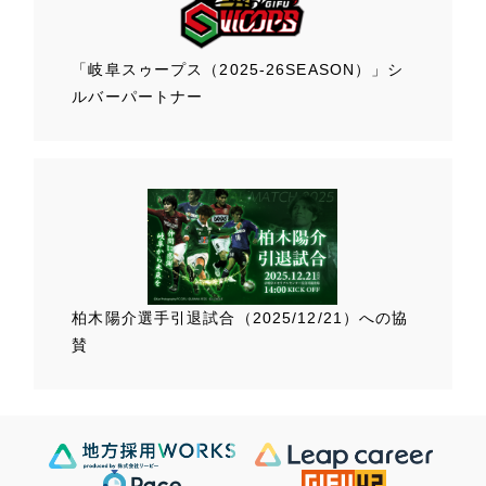
「岐阜スゥープス
（2025-26SEASON）」
シ
ルバーパートナー
柏木陽介選手
引退試合（2025/12/21）
への協
賛