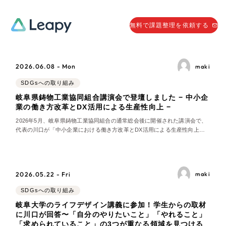
058-215-0066
無料で課題整理を依頼する
24時間受付
無料で課題整理を依頼する
2026.06.08 - Mon
maki
資料請求
する
SDGsへの取り組み
資料請求する
岐阜県鋳物工業協同組合講演会で登壇しました − 中小企
業の働き方改革とDX活用による生産性向上 −
無料で課題整理を依頼
する
2026年5月、岐阜県鋳物工業協同組合の通常総会後に開催された講演会で、
Company
代表の川口が「中小企業における働き方改革とDX活用による生産性向上に
ついて」と題して講演しました。当日は約60名の組合員や取引先の皆さまが
参加されました。また、株式会社ナベヤの岡本代表は、川口が創業当初より
会社情報
お世話になっている方であり、この日久しぶり
採用情報
2026.05.22 - Fri
maki
Web Produce
お役立ち情報
SDGsへの取り組み
岐阜大学のライフデザイン講義に参加！学生からの取材
リーピーが選ばれる理由
に川口が回答〜「自分のやりたいこと」「やれること」
会社概要
「求められていること」の3つが重なる領域を見つける