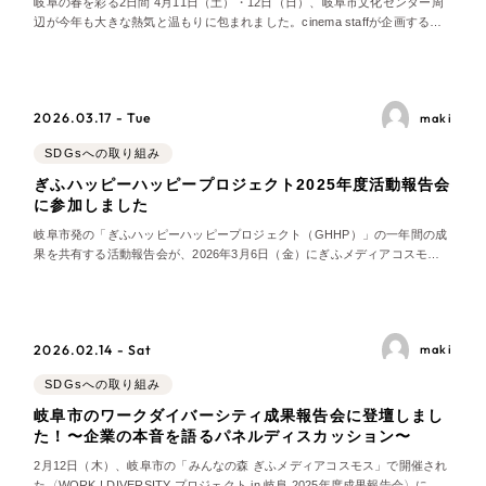
岐阜の春を彩る2日間 4月11日（土）・12日（日）、岐阜市文化センター周
LP（ランディングページ）
（28件）
辺が今年も大きな熱気と温もりに包まれました。cinema staffが企画する
マーケティングDX支援
キャンペーン・プロモーションサイト
「OOPARTS 2026」 が、2日間にわたって開催されたのです。今年で13年
（12件）
目12回目となるこのイベントは、岐阜の街を丸ごとフェス会場にしてしまう
ブランディング（ロゴ・印刷物）
（90件）
ほどの存在感を
Webサイト制作
その他
（1件）
2026.03.17 - Tue
maki
コーポレートサイト制作
SDGsへの取り組み
オプションサービス
ぎふハッピーハッピープロジェクト2025年度活動報告会
採用サイト制作
お客様インタビュー
に参加しました
岐阜市発の「ぎふハッピーハッピープロジェクト（GHHP）」の一年間の成
ECサイト制作
果を共有する活動報告会が、2026年3月6日（金）にぎふメディアコスモ
Outsourcing
ス・ドキドキテラスで開催されました。 会場には24社のパートナー企業と4
ブランドサイト制作
団体に加え、新しく参加した企業や福祉団体、岐阜市長・柴橋正直氏が集ま
り、各プロジェクトの活動報告や覚書の交
アウトソーシング（代行支援）
?
よくある質問
2026.02.14 - Sat
maki
リープ・プロジェクト
SDGsへの取り組み
「反響強化」を目的としたマーケティング代行
リープ・プロジェクト
岐阜市のワークダイバーシティ成果報告会に登壇しまし
／
マーケティング代行
リープ・リクルーティング
た！〜企業の本音を語るパネルディスカッション〜
SEO対策によるアクセス獲得、反響獲得などの"Webマーケティング"
「採用強化」を目的とした採用業務代行
のオフライン領域のマーケティングまでまるっと代行
2月12日（木）、岐阜市の「みんなの森 ぎふメディアコスモス」で開催され
た〈WORK ! DIVERSITY プロジェクト in 岐阜 2025年度成果報告会〉に参