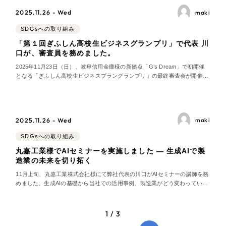
2025.11.26 - Wed
maki
SDGsへの取り組み
「第１回ぎふしん高校生ビジネスグランプリ」で代表 川
口が、審査員を務めました。
2025年11月23日（日）、岐阜信用金庫様の新拠点「G’s Dream」で初開催
となる「ぎふしん高校生ビジネスプラングランプリ」の最終審査会が開催さ
れました。当日は、岐阜信用金庫様と日本政策金融公庫様が若者の将来を拓
く力を育むために企画したコンテスで、応募総数145件のビジネスプランか
ら選ばれた岐阜県・愛知県の10組
2025.11.26 - Wed
maki
SDGsへの取り組み
丸嘉工業様でAIセミナーを実施しました ― 生成AIで製
造業の未来を切り拓く
11月上旬、丸嘉工業株式会社様にて弊社代表の川口がAIセミナーの講師を務
めました。生成AIの基礎から当社での活用事例、製造業がどう変わっていく
のかまで幅広くお伝えし、参加された皆様と一緒に未来のものづくりについ
て考える貴重な機会となりました。 生成AIの必要性と変化する社会 セミナ
ーでは、インターネットの黎明期を例
1 / 3