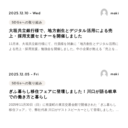
ポータルサイト・メディアサイト
（39件）
2025.12.10 - Wed
maki
LP（ランディングページ）
（28件）
SDGsへの取り組み
キャンペーン・プロモーションサイト
（12件）
大垣共立銀行様で、地方創生とデジタル活用による売
ブランディング（ロゴ・印刷物）
（90件）
上・採用支援セミナーを開催しました
その他
11月末、大垣共立銀行様にて、行員様を対象に「地方創生とデジタル活用に
（1件）
よる売上・採用支援」勉強会を開催しました。中小企業が抱える「売上を伸
ばしたい」「人手不足を解消したい」という2大課題を、さまざまなアプロ
ーチを武器に解決する方法を解説。普段、深い部分でお客様と関わる行員様
お客様インタビュー
との質疑応答を交えながら、実践的なノウハウや最
2025.12.05 - Fri
maki
SDGsへの取り組み
ぎふ暮らし移住フェアに登壇しました！川口が語る岐阜
での働き方と暮らし
2025年11月30日（日）に有楽町の東京交通会館で開催された「ぎふ暮らし
移住フェア」で、弊社代表 川口がゲストスピーカーとして登壇しました。当
フェアは、岐阜への移住を検討する方々が仕事や暮らしの疑問を解消できる
場として、当日も多くの市町村のブースやセミナーが用意されていました。
川口の講演では、東京から岐阜へ移住・起業