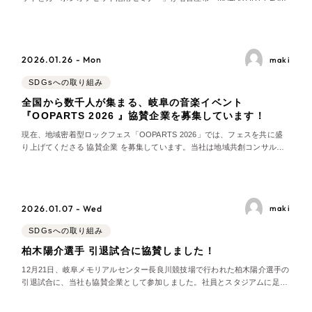
全国1,400社以上の支援実績の中から
実績の
で開催されました。 当日はJ‑クレジット制度やカーボンオフセットの基礎と
一部をご紹介します
活用事例を紹介するネットワーキングイベントで、弊社代表・川口も登壇し
ました。セミナーでは、
2026.01.26 - Mon
maki
ブックマークしたサイト
SDGsへの取り組み
全国から数千人が集まる、岐阜の音楽イベント
『OOPARTS 2026 』協賛企業を募集しています！
現在、地域密着型ロックフェス「OOPARTS 2026」では、フェスを共に盛
り上げてくださる 協賛企業 を募集しています。当社は地域共創コンサルテ
ィング事業「リープ・グッドプロジェクト」の音楽分野第一弾として、
OOPARTS 2026の公式サイトを企画・制作し、協賛枠の設計から販売まで
ワンストップで担当しております。
2026.01.07 - Wed
maki
すべて
（624件）
SDGsへの取り組み
コーポレート・企業サイト
（278件）
柏木陽介選手 引退試合に協賛しました！
ブランドサイト・サービスサイト
（85件）
12月21日、岐阜メモリアルセンター長良川競技場で行われた柏木陽介選手の
求人・採用サイト
引退試合に、当社も協賛企業として参加しました。社員とスタジアムに足を
（61件）
運び、これまでのFC岐阜や日本代表で共に戦ってこられた仲間の選手たち
ECサイト（オンラインショップ）
（43件）
による最後の舞台を見届けさせていただきました。 試合の