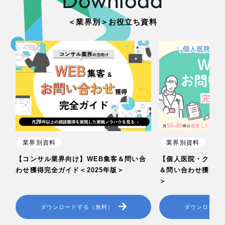
＜業界別＞お役立ち資料
業界別資料
業界別資料
【コンサル業界向け】WEB集客＆問い合
【個人医院・クリニ
わせ獲得完全ガイド＜2025年版＞
＆問い合わせ獲得完全
＞
ダウンロードする（無料）
ダウンロード