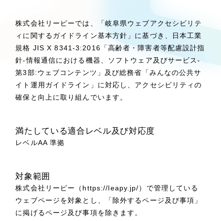
Webサイト制作
選ばれる理由
コーポレートサイト制作
株式会社リーピーでは、「岐阜県ウェブアクセシビリテ
ィに関するガイドライン基本方針」に基づき、日本工業
採用サイト制作
サービス
規格 JIS X 8341-3:2016「高齢者・障害者等配慮設計指
ECサイト制作
針-情報通信における機器、ソフトウェア及びサービス-
Service
ブランドサイト制作
第3部:ウェブコンテンツ」及び総務省「みんなの公共サ
イト運用ガイドライン」に対応し、アクセシビリティの
ブランディング支援
サービス紹介
確保と向上に取り組んでいます。
一過性の広告に頼らず、
「仕組み」と「ノ
制作実績
ウハウ」を残す資産型DX支援をご提供しま
すべて
す
（624件）
満たしている適合レベル及び対応度
コーポレート・企業サイト
レベルAA 準拠
（278件）
ブランドサイト・サービスサイト
（85件）
求人・採用サイト
対象範囲
（61件）
株式会社リーピー（https://leapy.jp/）で管理している
ECサイト（オンラインショップ）
（43件）
ウェブページを対象とし、「除外するページ及び事項」
ポータルサイト・メディアサイト
（39件）
に掲げるページ及び事項を除きます。