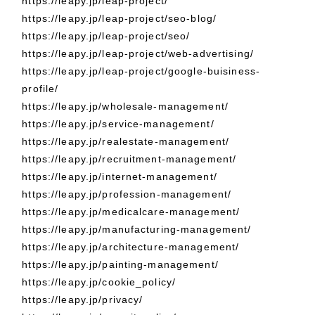
https://leapy.jp/leap-project/
その他のサービス
採用DX支援
https://leapy.jp/leap-project/seo-blog/
https://leapy.jp/leap-project/seo/
リープ・リクルーティング
／
採用業務代行
プライバシーポリシー
情報セキュリティ方針
https://leapy.jp/leap-project/web-advertising/
求人票作成・面接など各種業務代行、採用の仕組み作り支援
AI倫理ポリシー
クッキーポリシー
https://leapy.jp/leap-project/google-buisiness-
リープ・キャリア
サイトマップ
ウェブアクセシビリティ方針
profile/
／
人材紹介サービス
完全成功報酬型のスカウト型ハイクラス人材紹介（岐阜・愛知）
https://leapy.jp/wholesale-management/
https://leapy.jp/service-management/
カイゼンDX支援
https://leapy.jp/realestate-management/
https://leapy.jp/recruitment-management/
Pace
／
クラウド型工数管理ツール
https://leapy.jp/internet-management/
日報ツールで案件ごとの営業利益をリアルタイムに可視化
https://leapy.jp/profession-management/
https://leapy.jp/medicalcare-management/
https://leapy.jp/manufacturing-management/
制作実績
https://leapy.jp/architecture-management/
https://leapy.jp/painting-management/
Works
https://leapy.jp/cookie_policy/
制作実績
https://leapy.jp/privacy/