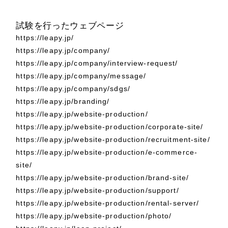
LP（ランディングページ）
（28件）
マーケティングDX支援
キャンペーン・プロモーションサイト
（12件）
試験を行ったウェブページ
ブランディング（ロゴ・印刷物）
（90件）
https://leapy.jp/
Webサイト制作
https://leapy.jp/company/
その他
（1件）
https://leapy.jp/company/interview-request/
コーポレートサイト制作
オプションサービス
https://leapy.jp/company/message/
https://leapy.jp/company/sdgs/
採用サイト制作
お客様インタビュー
https://leapy.jp/branding/
ECサイト制作
https://leapy.jp/website-production/
Outsourcing
https://leapy.jp/website-production/corporate-site/
ブランドサイト制作
https://leapy.jp/website-production/recruitment-site/
アウトソーシング（代行支援）
https://leapy.jp/website-production/e-commerce-
?
よくある質問
site/
リープ・プロジェクト
https://leapy.jp/website-production/brand-site/
「反響強化」を目的としたマーケティング代行
https://leapy.jp/website-production/support/
リープ・プロジェクト
／
マーケティング代行
リープ・リクルーティング
https://leapy.jp/website-production/rental-server/
SEO対策によるアクセス獲得、反響獲得などの"Webマーケティング"
「採用強化」を目的とした採用業務代行
https://leapy.jp/website-production/photo/
のオフライン領域のマーケティングまでまるっと代行