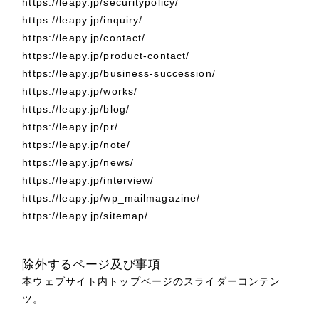
https://leapy.jp/securitypolicy/
全国1,400社以上の支援実績の中から
実績の
https://leapy.jp/inquiry/
一部をご紹介します
https://leapy.jp/contact/
https://leapy.jp/product-contact/
ブックマークしたサイト
https://leapy.jp/business-succession/
https://leapy.jp/works/
https://leapy.jp/blog/
https://leapy.jp/pr/
https://leapy.jp/note/
https://leapy.jp/news/
https://leapy.jp/interview/
https://leapy.jp/wp_mailmagazine/
https://leapy.jp/sitemap/
すべて
（624件）
コーポレート・企業サイト
（278件）
除外するページ及び事項
ブランドサイト・サービスサイト
（85件）
本ウェブサイト内トップページのスライダーコンテン
求人・採用サイト
（61件）
ツ。
ECサイト（オンラインショップ）
（43件）