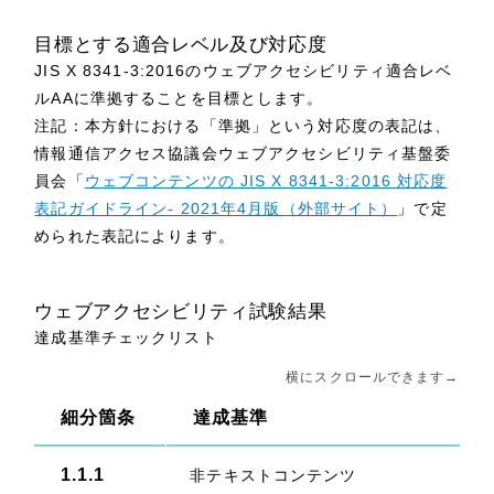
ポータルサイト・メディアサイト
（39件）
目標とする適合レベル及び対応度
LP（ランディングページ）
（28件）
JIS X 8341-3:2016のウェブアクセシビリティ適合レベ
キャンペーン・プロモーションサイト
ルAAに準拠することを目標とします。
（12件）
注記：本方針における「準拠」という対応度の表記は、
ブランディング（ロゴ・印刷物）
（90件）
情報通信アクセス協議会ウェブアクセシビリティ基盤委
その他
（1件）
員会「
ウェブコンテンツの JIS X 8341-3:2016 対応度
表記ガイドライン- 2021年4月版（外部サイト）
」で定
められた表記によります。
お客様インタビュー
ウェブアクセシビリティ試験結果
達成基準チェックリスト
横にスクロールできます→
細分箇条
達成基準
1.1.1
非テキストコンテンツ