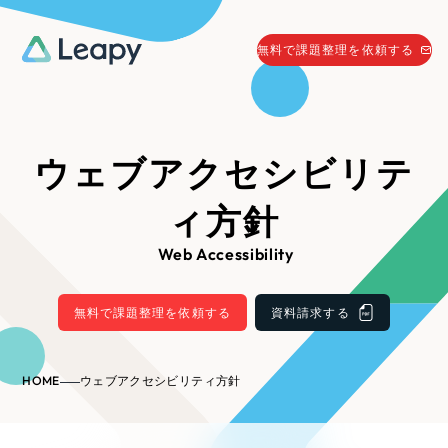
058-215-0066
無料で課題整理を依頼する
24時間受付
無料で課題整理を依頼する
資料請求
する
ウェブアクセシビリテ
資料請求する
ィ方針
無料で課題整理を依頼
する
Company
Web Accessibility
会社情報
無料で課題整理を依頼する
資料請求する
採用情報
Web Produce
お役立ち情報
HOME
ウェブアクセシビリティ方針
リーピーが選ばれる理由
会社概要