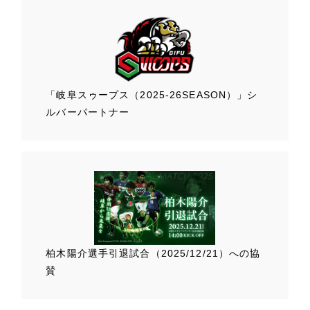
「岐阜スゥープス
（2025-26SEASON）」
シ
ルバーパートナー
柏木陽介選手
引退試合（2025/12/21）
への協
賛