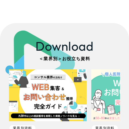
その他のサービス
建設・建築
採用DX支援
リープ・リクルーティング
／
採用業務代行
卸売・小売
プライバシーポリシー
情報セキュリティ方針
求人票作成・面接など各種業務代行、採用の仕組み作り支援
AI倫理ポリシー
クッキーポリシー
リープ・キャリア
サイトマップ
ウェブアクセシビリティ方針
／
人材紹介サービス
医療・福祉
Download
完全成功報酬型のスカウト型ハイクラス人材紹介（岐阜・愛知）
コンサルティング・調査
カイゼンDX支援
＜業界別＞お役立ち資料
観光・レジャー
Pace
／
クラウド型工数管理ツール
日報ツールで案件ごとの営業利益をリアルタイムに可視化
人材紹介・派遣
制作実績
士業
Works
自治体・官公庁
制作実績
業界別資料
業界別資料