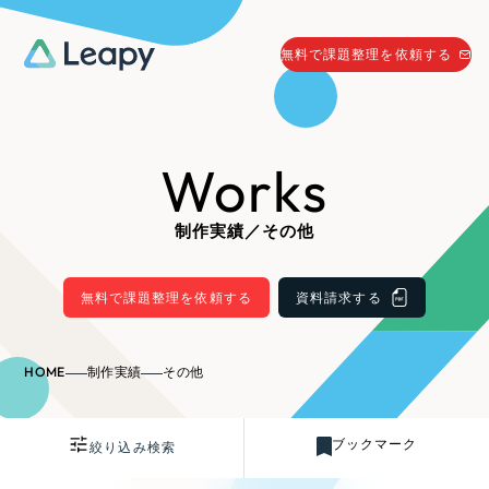
058-215-0066
無料で課題整理を依頼する
24時間受付
無料で課題整理を依頼する
Works
資料請求
する
資料請求する
制作実績／その他
無料で課題整理を依頼
する
Company
無料で課題整理を依頼する
資料請求する
会社情報
採用情報
HOME
制作実績
その他
Web Produce
お役立ち情報
ブックマーク
絞り込み検索
リーピーが選ばれる理由
会社概要