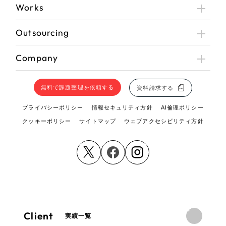
Works
カラフル・多色
Outsourcing
その他
Company
さらに条件を追加する
無料で課題整理を依頼する
資料請求する
プライバシーポリシー
情報セキュリティ方針
AI倫理ポリシー
クッキーポリシー
サイトマップ
ウェブアクセシビリティ方針
Client
実績一覧