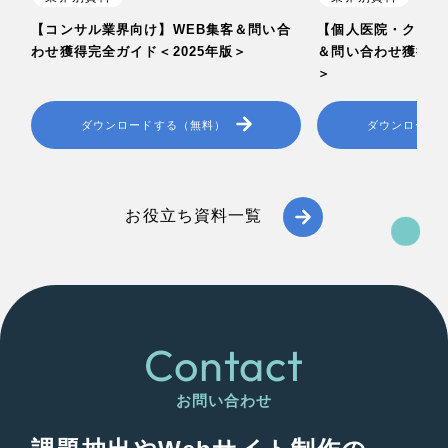
美容・エステ
全国1,400社以上の支援実績の中から
実績の
【コンサル業界向け】WEB集客＆問い合
【個人医院・クリニ
一部をご紹介します
わせ獲得完全ガイド＜2025年版＞
＆問い合わせ獲得完全
IT・インターネット
＞
ブックマークしたサイト
ダウンロードする（無料）
ダウンロード
教育
インフラ関連
お役立ち資料一覧
広告・メディア・放送
不動産
すべて
（624件）
コーポレート・企業サイト
（278件）
Contact
農林・水産
ブランドサイト・サービスサイト
（85件）
お問い合わせ
金融・保険業
求人・採用サイト
（61件）
ECサイト（オンラインショップ）
（43件）