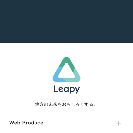
ベージュ・茶色
レッド・赤色
オレンジ・橙色
イエロー・黄色
グリーン・緑色
ブルー・青色
地方の未来をおもしろくする。
パープル・紫色
ピンク・桃色
Web Produce