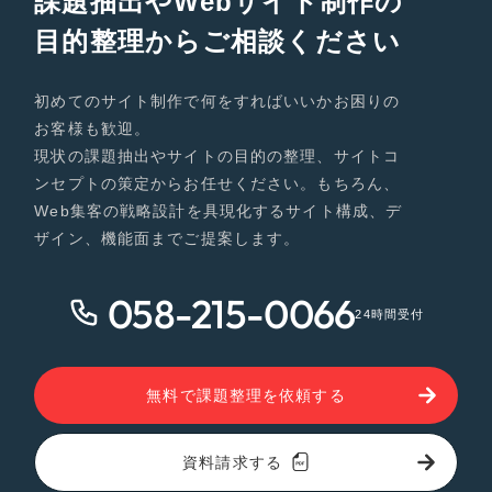
課題抽出やWebサイト制作の
その他サービス業
ポータルサイト・メディアサイト
（39件）
目的整理からご相談ください
LP（ランディングページ）
（28件）
物流・運送
キャンペーン・プロモーションサイト
初めてのサイト制作で何をすればいいかお困りの
（12件）
お客様も歓迎。
ブランディング（ロゴ・印刷物）
NPO・一般社団法人
（90件）
現状の課題抽出やサイトの目的の整理、サイトコ
その他
（1件）
ンセプトの策定からお任せください。もちろん、
人材サービス
Web集客の戦略設計を具現化するサイト構成、デ
ザイン、機能面までご提案します。
お客様インタビュー
その他
058-215-0066
色
24時間受付
ホワイト・白色
無料で課題整理を依頼する
グレー・黒色
資料請求する