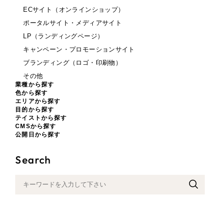
LP（ランディングページ）
（28件）
ト
ECサイト（オンラインショップ）
マーケティングDX支援
キャンペーン・プロモーションサイト
（12件）
ポータルサイト・メディアサイト
ブランディング（ロゴ・印刷物）
LP（ランディングページ）
（90件）
LP（ランディングページ）
Webサイト制作
キャンペーン・プロモーションサイト
その他
（1件）
キャンペーン・プロモーション
ブランディング（ロゴ・印刷物）
コーポレートサイト制作
オプションサービス
サイト
その他
業種から探す
採用サイト制作
お客様インタビュー
色から探す
エリアから探す
ブランディング（ロゴ・印刷
ECサイト制作
目的から探す
物）
Outsourcing
テイストから探す
CMSから探す
ブランドサイト制作
公開日から探す
その他
アウトソーシング（代行支援）
?
よくある質問
Search
リープ・プロジェクト
業種
「反響強化」を目的としたマーケティング代行
リープ・プロジェクト
／
マーケティング代行
リープ・リクルーティング
SEO対策によるアクセス獲得、反響獲得などの"Webマーケティング"
製造業
「採用強化」を目的とした採用業務代行
のオフライン領域のマーケティングまでまるっと代行