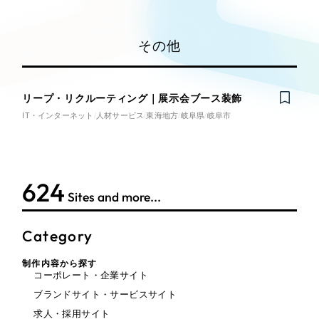
Works
Webサイト制作
絞り込み検
選ばれる理由
索
Search
コーポレートサイト制作
その他
採用サイト制作
サービス
制作内容
ECサイト制作
Service
リープ・リクルーティング｜展示会ブース装飾
ブランドサイト制作
IT・インターネット
人材サービス
東海地方
岐阜県
岐阜市
コーポレート・企業サイト
ブランディング支援
サービス紹介
一過性の広告に頼らず、
「仕組み」と「ノ
制作実績
ブランドサイト・サービスサイ
ウハウ」を残す資産型DX支援をご提供しま
ト
すべて
す
624
（624件）
Sites and more...
コーポレート・企業サイト
（278件）
求人・採用サイト
ブランドサイト・サービスサイト
（85件）
Category
求人・採用サイト
（61件）
ECサイト（オンラインショッ
制作内容から探す
プ）
ECサイト（オンラインショップ）
コーポレート・企業サイト
（43件）
ブランドサイト・サービスサイト
ポータルサイト・メディアサイト
（39件）
ポータルサイト・メディアサイ
求人・採用サイト