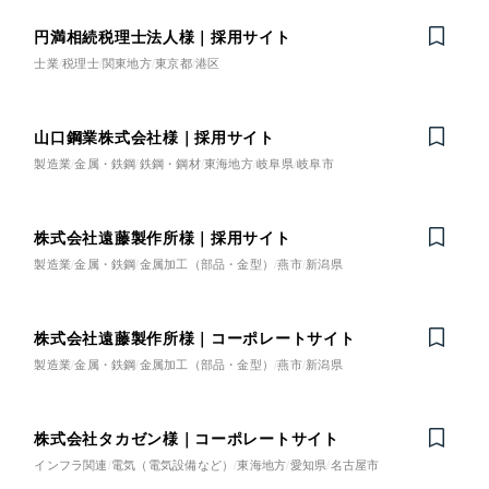
ベージュ・茶色
円満相続税理士法人様｜採用サイト
士業
税理士
関東地方
東京都
港区
レッド・赤色
山口鋼業株式会社様｜採用サイト
オレンジ・橙色
製造業
金属・鉄鋼
鉄鋼・鋼材
東海地方
岐阜県
岐阜市
イエロー・黄色
株式会社遠藤製作所様｜採用サイト
グリーン・緑色
製造業
金属・鉄鋼
金属加工（部品・金型）
燕市
新潟県
ブルー・青色
株式会社遠藤製作所様｜コーポレートサイト
製造業
金属・鉄鋼
金属加工（部品・金型）
燕市
新潟県
パープル・紫色
株式会社タカゼン様｜コーポレートサイト
ピンク・桃色
インフラ関連
電気（電気設備など）
東海地方
愛知県
名古屋市