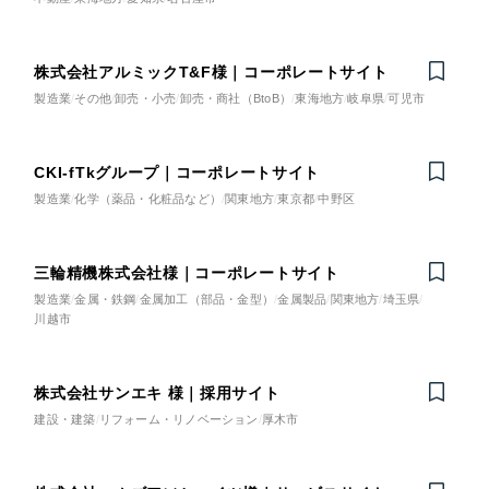
美容・エステ
全国1,400社以上の支援実績の中から
実績の
一部をご紹介します
株式会社アルミックT&F様｜コーポレートサイト
IT・インターネット
ブックマークしたサイト
製造業
その他
卸売・小売
卸売・商社（BtoB）
東海地方
岐阜県
可児市
教育
CKI-fTkグループ｜コーポレートサイト
インフラ関連
製造業
化学（薬品・化粧品など）
関東地方
東京都
中野区
広告・メディア・放送
三輪精機株式会社様｜コーポレートサイト
製造業
金属・鉄鋼
金属加工（部品・金型）
金属製品
関東地方
埼玉県
不動産
川越市
すべて
（624件）
コーポレート・企業サイト
（278件）
農林・水産
株式会社サンエキ 様｜採用サイト
ブランドサイト・サービスサイト
（85件）
建設・建築
リフォーム・リノベーション
厚木市
金融・保険業
求人・採用サイト
（61件）
ECサイト（オンラインショップ）
（43件）