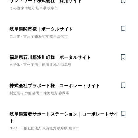
サン・ワード株式会社｜採用サイト
LP（ランディングページ）
（28件）
ト
その他
東海地方
岐阜県
岐阜市
マーケティングDX支援
キャンペーン・プロモーションサイト
（12件）
ブランディング（ロゴ・印刷物）
LP（ランディングページ）
（90件）
Webサイト制作
岐阜県関市様｜ポータルサイト
その他
（1件）
自治体・官公庁
東海地方
岐阜県
関市
キャンペーン・プロモーション
コーポレートサイト制作
オプションサービス
サイト
採用サイト制作
お客様インタビュー
福島県石川郡浅川町様｜ポータルサイト
ブランディング（ロゴ・印刷
自治体・官公庁
石川郡
東北地方
福島県
ECサイト制作
物）
Outsourcing
ブランドサイト制作
株式会社プラポート様｜コーポレートサイト
その他
アウトソーシング（代行支援）
製造業
その他
静岡市
東海地方
静岡県
?
よくある質問
リープ・プロジェクト
業種
「反響強化」を目的としたマーケティング代行
岐阜県若者サポートステーション｜コーポレートサイ
リープ・プロジェクト
／
マーケティング代行
リープ・リクルーティング
ト
SEO対策によるアクセス獲得、反響獲得などの"Webマーケティング"
製造業
「採用強化」を目的とした採用業務代行
NPO・一般社団法人
東海地方
岐阜県
岐阜市
のオフライン領域のマーケティングまでまるっと代行