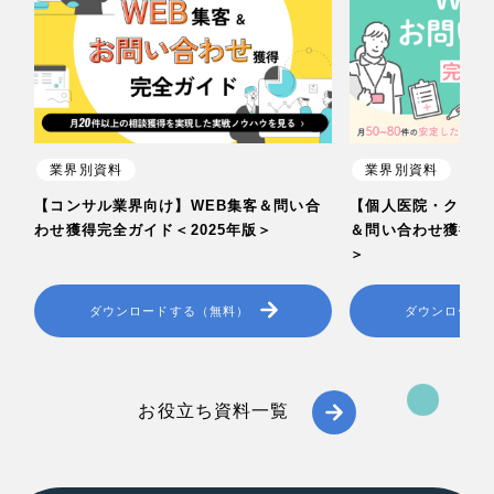
業界別資料
業界別資料
【コンサル業界向け】WEB集客＆問い合
【個人医院・クリニ
わせ獲得完全ガイド＜2025年版＞
＆問い合わせ獲得完全
＞
ダウンロードする（無料）
ダウンロード
お役立ち資料一覧