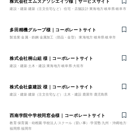
株式会社エムズアソシエイツ様｜サービスサイト
その他サービス業
ポータルサイト・メディアサイト
（39件）
建設・建築
建築（注文住宅など）
住宅・店舗設計
東海地方
岐阜県
岐阜市
LP（ランディングページ）
（28件）
物流・運送
キャンペーン・プロモーションサイト
（12件）
多田精機グループ様｜コーポレートサイト
ブランディング（ロゴ・印刷物）
製造業
金属・鉄鋼
金属加工（部品・金型）
東海地方
岐阜県
岐阜市
NPO・一般社団法人
（90件）
その他
（1件）
人材サービス
株式会社桐山組 様｜コーポレートサイト
建設・建築
土木・建設
東海地方
岐阜県
大垣市
お客様インタビュー
その他
株式会社森建設 様｜コーポレートサイト
色
建設・建築
建築（注文住宅など）
土木・建設
鹿屋市
鹿児島県
ホワイト・白色
西南学院中学校同窓会様｜コーポレートサイト
教育
保育園・幼稚園
学校法人
スクール（習い事）
学習塾
九州・沖縄地方
グレー・黒色
福岡県
福岡市