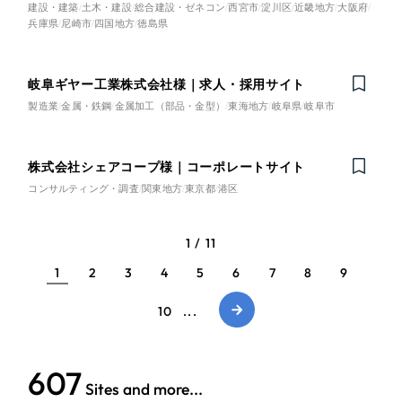
建設・建築
土木・建設
総合建設・ゼネコン
西宮市
淀川区
近畿地方
大阪府
兵庫県
尼崎市
四国地方
徳島県
岐阜ギヤー工業株式会社様｜求人・採用サイト
製造業
金属・鉄鋼
金属加工（部品・金型）
東海地方
岐阜県
岐阜市
株式会社シェアコープ様｜コーポレートサイト
Nominee
コンサルティング・調査
関東地方
東京都
港区
1 / 11
1
2
3
4
5
6
7
8
9
10
...
623
Sites and more...