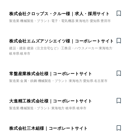
株式会社クロップス・クルー様｜求人・採用サイト
製造業
機械製造・プラント
電子・電気機器
東海地方
愛知県
豊田市
株式会社エムズアソシエイツ様｜コーポレートサイト
Nominee
建設・建築
建築（注文住宅など）
工務店・ハウスメーカー
東海地方
岐阜県
岐阜市
常盤産業株式会社様｜コーポレートサイト
製造業
金属・鉄鋼
機械製造・プラント
東海地方
愛知県
名古屋市
大進精工株式会社様｜コーポレートサイト
Nominee
製造業
機械製造・プラント
東海地方
岐阜県
岐阜市
株式会社三木組様｜コーポレートサイト