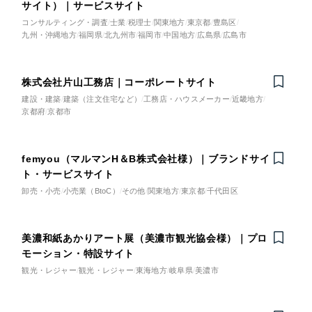
サイト）｜サービスサイト
コンサルティング・調査
士業
税理士
関東地方
東京都
豊島区
九州・沖縄地方
福岡県
北九州市
福岡市
中国地方
広島県
広島市
株式会社片山工務店｜コーポレートサイト
建設・建築
建築（注文住宅など）
工務店・ハウスメーカー
近畿地方
京都府
京都市
femyou（マルマンH＆B株式会社様）｜ブランドサイ
Nominee
ト・サービスサイト
卸売・小売
小売業（BtoC）
その他
関東地方
東京都
千代田区
美濃和紙あかりアート展（美濃市観光協会様）｜プロ
モーション・特設サイト
観光・レジャー
観光・レジャー
東海地方
岐阜県
美濃市