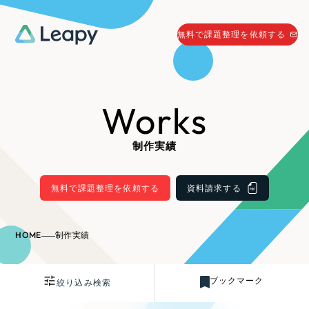
058-215-0066
無料で課題整理を依頼する
24時間受付
無料で課題整理を依頼する
Works
資料請求
する
資料請求する
制作実績
無料で課題整理を依頼
する
Company
無料で課題整理を依頼する
資料請求する
会社情報
採用情報
HOME
制作実績
Web Produce
お役立ち情報
ブックマーク
絞り込み検索
リーピーが選ばれる理由
会社概要