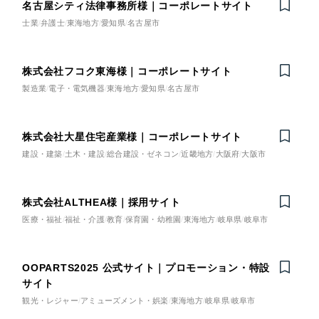
名古屋シティ法律事務所様｜コーポレートサイト
士業
弁護士
東海地方
愛知県
名古屋市
株式会社フコク東海様｜コーポレートサイト
製造業
電子・電気機器
東海地方
愛知県
名古屋市
株式会社大星住宅産業様｜コーポレートサイト
建設・建築
土木・建設
総合建設・ゼネコン
近畿地方
大阪府
大阪市
株式会社ALTHEA様｜採用サイト
医療・福祉
福祉・介護
教育
保育園・幼稚園
東海地方
岐阜県
岐阜市
OOPARTS2025 公式サイト｜プロモーション・特設
サイト
観光・レジャー
アミューズメント・娯楽
東海地方
岐阜県
岐阜市