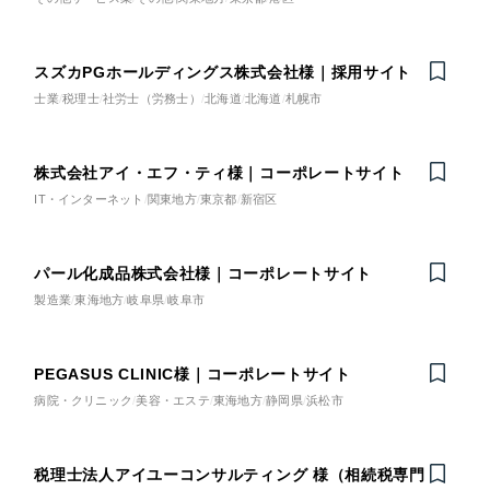
スズカPGホールディングス株式会社様｜採用サイト
士業
税理士
社労士（労務士）
北海道
北海道
札幌市
株式会社アイ・エフ・ティ様｜コーポレートサイト
IT・インターネット
関東地方
東京都
新宿区
パール化成品株式会社様｜コーポレートサイト
製造業
東海地方
岐阜県
岐阜市
PEGASUS CLINIC様｜コーポレートサイト
病院・クリニック
美容・エステ
東海地方
静岡県
浜松市
税理士法人アイユーコンサルティング 様（相続税専門