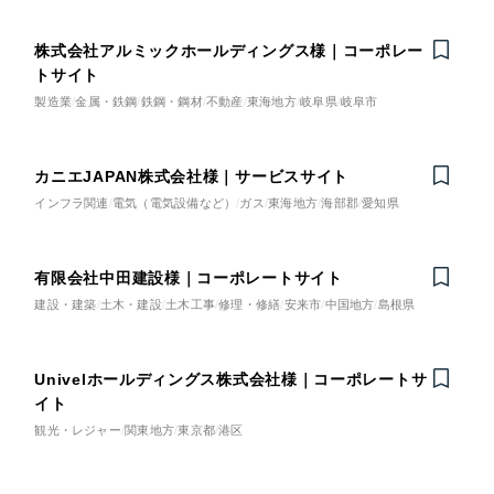
カラフル・多色
株式会社アルミックホールディングス様｜コーポレー
トサイト
その他
製造業
金属・鉄鋼
鉄鋼・鋼材
不動産
東海地方
岐阜県
岐阜市
さらに条件を追加する
カニエJAPAN株式会社様｜サービスサイト
インフラ関連
電気（電気設備など）
ガス
東海地方
海部郡
愛知県
有限会社中田建設様｜コーポレートサイト
建設・建築
土木・建設
土木工事
修理・修繕
安来市
中国地方
島根県
Univelホールディングス株式会社様｜コーポレートサ
イト
観光・レジャー
関東地方
東京都
港区