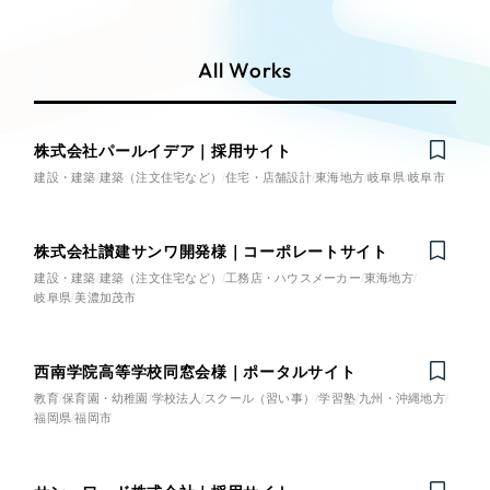
Works
Webサイト制作
絞り込み検
選ばれる理由
索
Search
コーポレートサイト制作
All Works
採用サイト制作
サービス
制作内容
ECサイト制作
Service
株式会社パールイデア｜採用サイト
ブランドサイト制作
建設・建築
建築（注文住宅など）
住宅・店舗設計
東海地方
岐阜県
岐阜市
コーポレート・企業サイト
ブランディング支援
サービス紹介
一過性の広告に頼らず、
「仕組み」と「ノ
制作実績
ブランドサイト・サービスサイ
株式会社讃建サンワ開発様｜コーポレートサイト
ウハウ」を残す資産型DX支援をご提供しま
ト
すべて
す
建設・建築
建築（注文住宅など）
工務店・ハウスメーカー
東海地方
（624件）
岐阜県
美濃加茂市
コーポレート・企業サイト
（278件）
求人・採用サイト
ブランドサイト・サービスサイト
（85件）
西南学院高等学校同窓会様｜ポータルサイト
求人・採用サイト
（61件）
ECサイト（オンラインショッ
教育
保育園・幼稚園
学校法人
スクール（習い事）
学習塾
九州・沖縄地方
プ）
福岡県
福岡市
ECサイト（オンラインショップ）
（43件）
ポータルサイト・メディアサイト
（39件）
ポータルサイト・メディアサイ