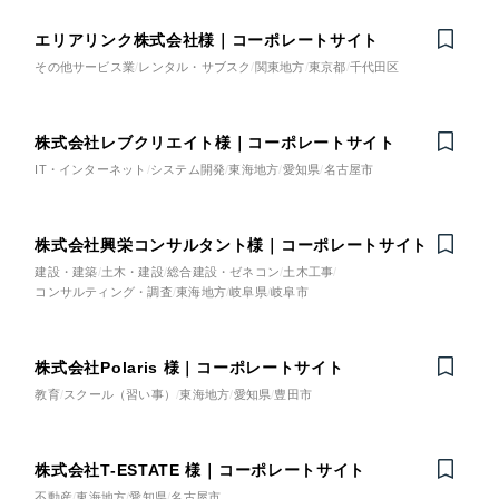
その他のサービス
建設・建築
採用DX支援
エリアリンク株式会社様｜コーポレートサイト
その他サービス業
レンタル・サブスク
関東地方
東京都
千代田区
リープ・リクルーティング
／
採用業務代行
卸売・小売
プライバシーポリシー
情報セキュリティ方針
求人票作成・面接など各種業務代行、採用の仕組み作り支援
AI倫理ポリシー
クッキーポリシー
リープ・キャリア
サイトマップ
ウェブアクセシビリティ方針
／
人材紹介サービス
株式会社レブクリエイト様｜コーポレートサイト
医療・福祉
完全成功報酬型のスカウト型ハイクラス人材紹介（岐阜・愛知）
IT・インターネット
システム開発
東海地方
愛知県
名古屋市
コンサルティング・調査
カイゼンDX支援
株式会社興栄コンサルタント様｜コーポレートサイト
観光・レジャー
Pace
／
クラウド型工数管理ツール
建設・建築
土木・建設
総合建設・ゼネコン
土木工事
コンサルティング・調査
東海地方
岐阜県
岐阜市
日報ツールで案件ごとの営業利益をリアルタイムに可視化
人材紹介・派遣
株式会社Polaris 様｜コーポレートサイト
制作実績
士業
教育
スクール（習い事）
東海地方
愛知県
豊田市
Works
自治体・官公庁
制作実績
株式会社T-ESTATE 様｜コーポレートサイト
不動産
東海地方
愛知県
名古屋市