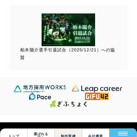
柏木陽介選手
引退試合（2025/12/21）
への協
賛
Scroll Down
105
この条件で検索する
Sites
検索結果 ...
© Leapy Inc.
選ばれる
トップ
制作実績
会社概要
絞り込みをリセット