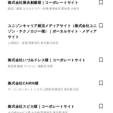
株式会社堀央創建様｜コーポレートサイト
建設・建築
エクステリア・外構
東海地方
愛知県
小牧市
ユニゾンキャリア就活メディアサイト（株式会社ユニ
ゾン・テクノロジー様）｜ポータルサイト・メディア
サイト
人材紹介・派遣
関東地方
東京都
渋谷区
株式会社いづみドレス様｜コーポレートサイト
製造業
繊維
アパレル・服飾品
全国
株式会社CAIRN様
IT・インターネット
システム開発
関東地方
東京都
北区
株式会社スピカ様｜コーポレートサイト
その他サービス業
その他
関東地方
東京都
港区