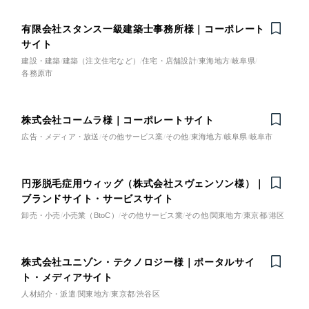
有限会社スタンス一級建築士事務所様｜コーポレート
サイト
建設・建築
建築（注文住宅など）
住宅・店舗設計
東海地方
岐阜県
各務原市
株式会社コームラ様｜コーポレートサイト
広告・メディア・放送
その他サービス業
その他
東海地方
岐阜県
岐阜市
円形脱毛症用ウィッグ（株式会社スヴェンソン様）｜
ブランドサイト・サービスサイト
卸売・小売
小売業（BtoC）
その他サービス業
その他
関東地方
東京都
港区
株式会社ユニゾン・テクノロジー様｜ポータルサイ
ト・メディアサイト
人材紹介・派遣
関東地方
東京都
渋谷区